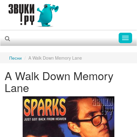
Toggl
naviga
Песни
A Walk Down Memory Lane
A Walk Down Memory
Lane