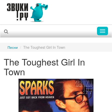
Toggl
naviga
Песни
The Toughest Girl In Town
The Toughest Girl In
Town