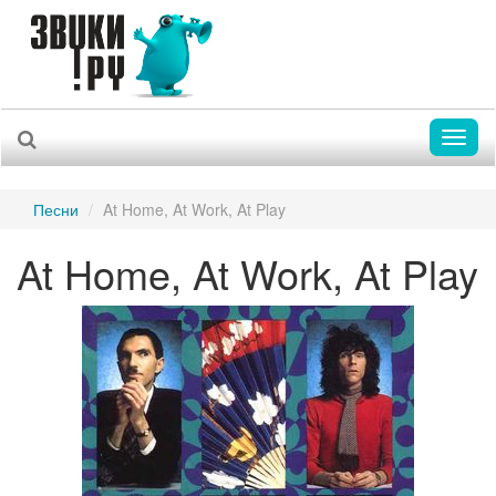
Toggl
naviga
Песни
At Home, At Work, At Play
At Home, At Work, At Play