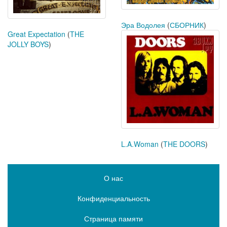
Эра Водолея
(
СБОРНИК
)
Great Expectation
(
THE
JOLLY BOYS
)
L.A.Woman
(
THE DOORS
)
О нас
Конфиденциальность
Страница памяти