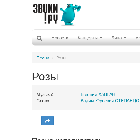
Новости
Концерты
Лица
А
Песни
Розы
Розы
Музыка:
Евгений ХАВТАН
Слова:
Вaдим Юрьевич СТЕПАНЦО