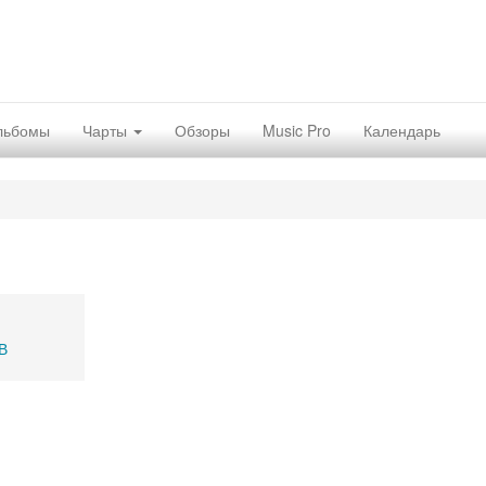
льбомы
Чарты
Обзоры
Music Pro
Календарь
В