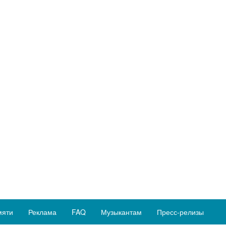
мяти
Реклама
FAQ
Музыкантам
Пресс-релизы