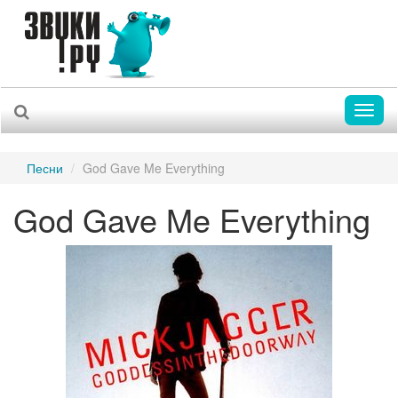
Toggl
naviga
Песни
God Gave Me Everything
God Gave Me Everything