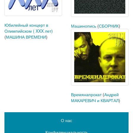
Юбилейный концерт в
Машинопись
(
СБОРНИК
)
Олимпийском ( XXX лет)
(
МАШИНА ВРЕМЕНИ
)
Времянапрокат
(
Андрей
МАКАРЕВИЧ и КВАРТАЛ
)
О нас
Конфиденциальность