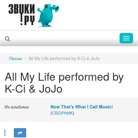
Toggl
naviga
Песни
All My Life performed by K-Ci & JoJo
All My Life performed by
K-Ci & JoJo
Из альбома:
Now That's What I Call Music!
(
СБОРНИК
)