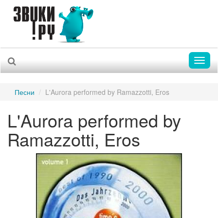
Toggl
naviga
Песни
L'Aurora performed by Ramazzotti, Eros
L'Aurora performed by
Ramazzotti, Eros