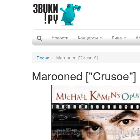
Новости
Концерты
Лица
А
Песни
Marooned ["Crusoe"]
Marooned ["Crusoe"]