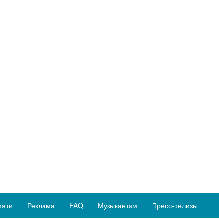
мяти
Реклама
FAQ
Музыкантам
Пресс-релизы