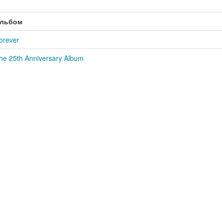
льбом
orever
he 25th Anniversary Album