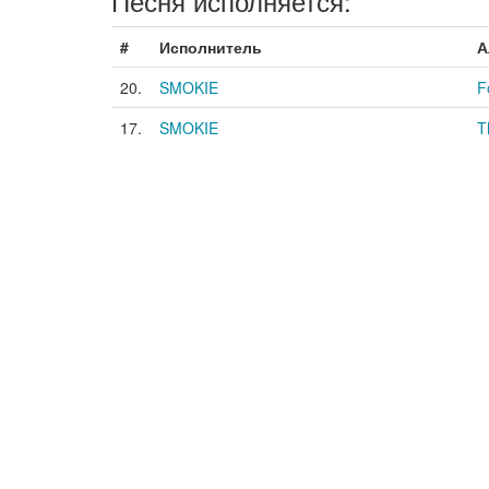
Песня исполняется:
#
Исполнитель
А
20.
SMOKIE
F
17.
SMOKIE
T