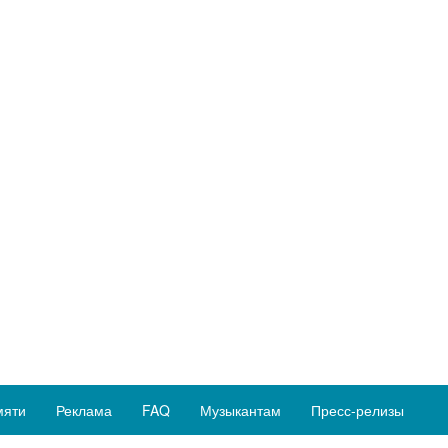
мяти
Реклама
FAQ
Музыкантам
Пресс-релизы