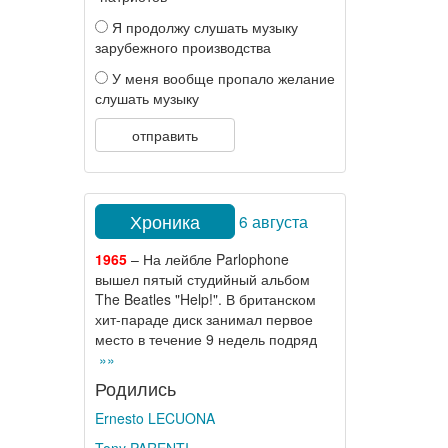
Я продолжу слушать музыку
зарубежного производства
У меня вообще пропало желание
слушать музыку
отправить
Хроника
6 августа
1965
– На лейбле Parlophone
вышел пятый студийный альбом
The Beatles "Help!". В британском
хит-параде диск занимал первое
место в течение 9 недель подряд
»»
Родились
Ernesto LECUONA