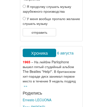
Я продолжу слушать музыку
зарубежного производства
У меня вообще пропало желание
слушать музыку
отправить
Хроника
6 августа
1965
– На лейбле Parlophone
вышел пятый студийный альбом
The Beatles "Help!". В британском
хит-параде диск занимал первое
место в течение 9 недель подряд
»»
Родились
Ernesto LECUONA