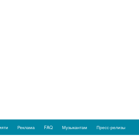
мяти
Реклама
FAQ
Музыкантам
Пресс-релизы