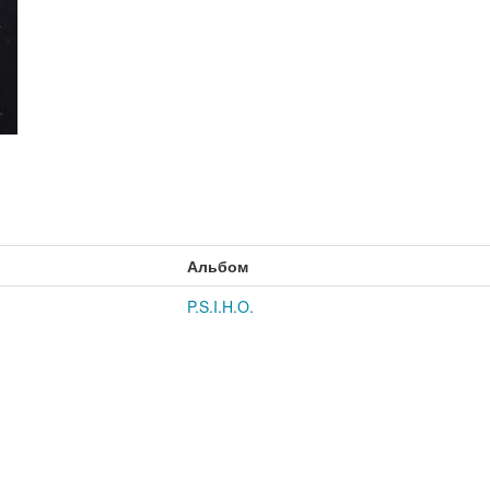
Альбом
P.S.I.H.O.