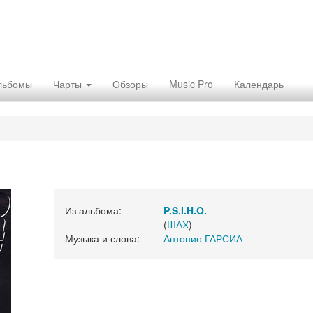
льбомы
Чарты
Обзоры
Music Pro
Календарь
Из альбома:
P.S.I.H.O.
(
ШАХ
)
Музыка и слова:
Антонио ГАРСИА