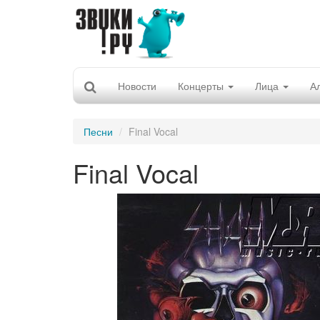
Новости
Концерты
Лица
А
Песни
Final Vocal
Final Vocal