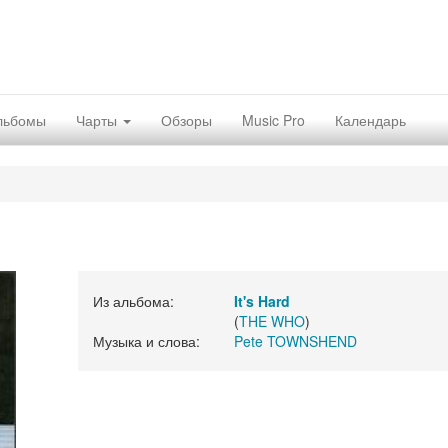
льбомы
Чарты
Обзоры
Music Pro
Календарь
Из альбома:
It's Hard
(
THE WHO
)
Музыка и слова:
Pete TOWNSHEND