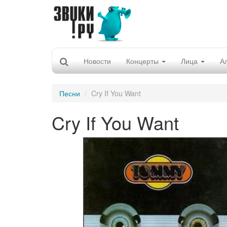
Новости
Концерты
Лица
А
Песни
Cry If You Want
Cry If You Want