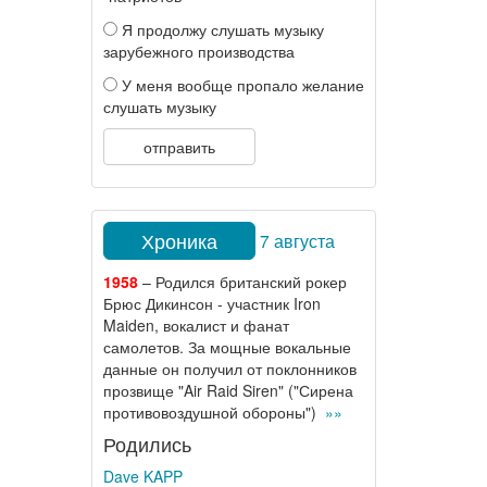
Я продолжу слушать музыку
зарубежного производства
У меня вообще пропало желание
слушать музыку
отправить
Хроника
7 августа
1958
– Родился британский рокер
Брюс Дикинсон - участник Iron
Maiden, вокалист и фанат
самолетов. За мощные вокальные
данные он получил от поклонников
прозвище "Air Raid Siren" ("Сирена
противовоздушной обороны")
»»
Родились
Dave KAPP