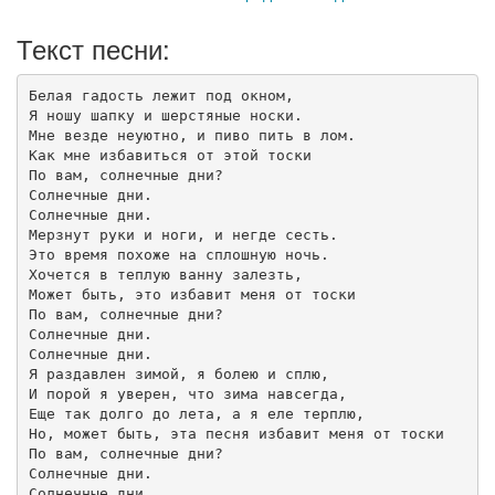
Текст песни:
Белая гадость лежит под окном,

Я ношу шапку и шерстяные носки.

Мне везде неуютно, и пиво пить в лом.

Как мне избавиться от этой тоски

По вам, солнечные дни?

Солнечные дни.

Солнечные дни.

Мерзнут руки и ноги, и негде сесть.

Это время похоже на сплошную ночь.

Хочется в теплую ванну залезть,

Может быть, это избавит меня от тоски

По вам, солнечные дни?

Солнечные дни.

Солнечные дни.

Я раздавлен зимой, я болею и сплю,

И порой я уверен, что зима навсегда,

Еще так долго до лета, а я еле терплю,

Но, может быть, эта песня избавит меня от тоски

По вам, солнечные дни?

Солнечные дни.

Солнечные дни 
