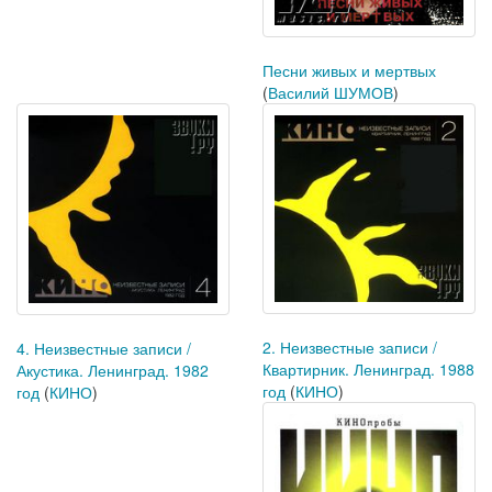
Песни живых и мертвых
(
Василий ШУМОВ
)
2. Неизвестные записи /
4. Неизвестные записи /
Квартирник. Ленинград. 1988
Акустика. Ленинград. 1982
год
(
КИНО
)
год
(
КИНО
)