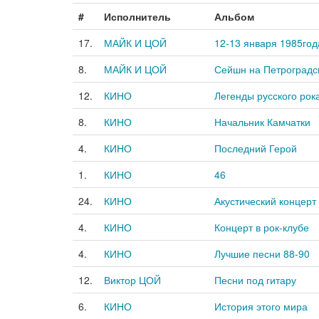
#
Исполнитель
Альбом
17.
МАЙК И ЦОЙ
12-13 января 1985год
8.
МАЙК И ЦОЙ
Сейшн на Петроградс
12.
КИНО
Легенды русского рок
8.
КИНО
Начальник Камчатки
4.
КИНО
Последний Герой
1.
КИНО
46
24.
КИНО
Акустический концерт
4.
КИНО
Концерт в рок-клубе
4.
КИНО
Лучшие песни 88-90
12.
Виктор ЦОЙ
Песни под гитару
6.
КИНО
История этого мира