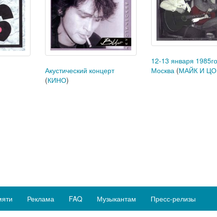
12-13 января 1985го
Москва
(
МАЙК И Ц
Акустический концерт
(
КИНО
)
мяти
Реклама
FAQ
Музыкантам
Пресс-релизы