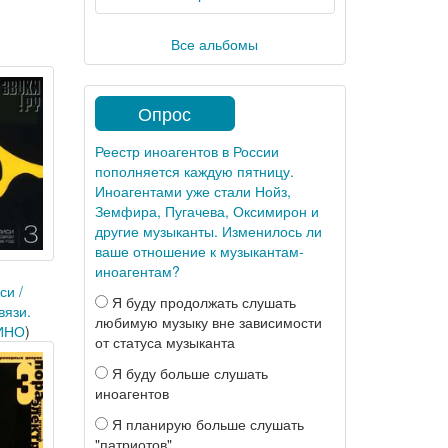
Все альбомы
Опрос
Реестр иноагентов в России
пополняется каждую пятницу.
Иноагентами уже стали Нойз,
Земфира, Пугачева, Оксимирон и
другие музыканты. Изменилось ли
ваше отношение к музыкантам-
иноагентам?
си /
Я буду продолжать слушать
вязи.
любимую музыку вне зависимости
ИНО
)
от статуса музыканта
Я буду больше слушать
иноагентов
Я планирую больше слушать
"патриотов"