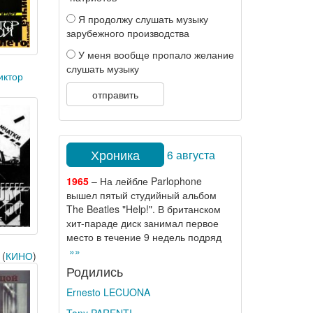
Я продолжу слушать музыку
зарубежного производства
У меня вообще пропало желание
слушать музыку
иктор
отправить
Хроника
6 августа
1965
– На лейбле Parlophone
вышел пятый студийный альбом
The Beatles "Help!". В британском
хит-параде диск занимал первое
место в течение 9 недель подряд
»»
(
КИНО
)
Родились
Ernesto LECUONA