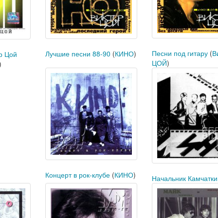
Песни под гитару
(
В
Лучшие песни 88-90
(
КИНО
)
р Цой
ЦОЙ
)
)
Концерт в рок-клубе
(
КИНО
)
Начальник Камчатки