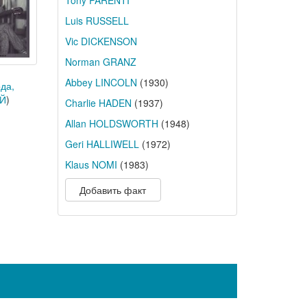
Tony PARENTI
Luis RUSSELL
Vic DICKENSON
Norman GRANZ
Abbey LINCOLN
(1930)
да,
ОЙ
)
Charlie HADEN
(1937)
Allan HOLDSWORTH
(1948)
Geri HALLIWELL
(1972)
Klaus NOMI
(1983)
Добавить факт