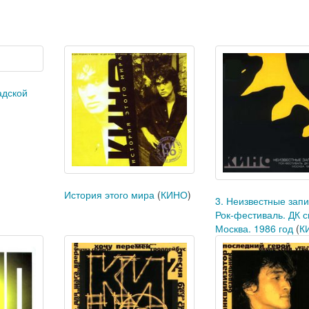
адской
История этого мира
(
КИНО
)
3. Неизвестные запи
Рок-фестиваль. ДК с
Москва. 1986 год
(
К