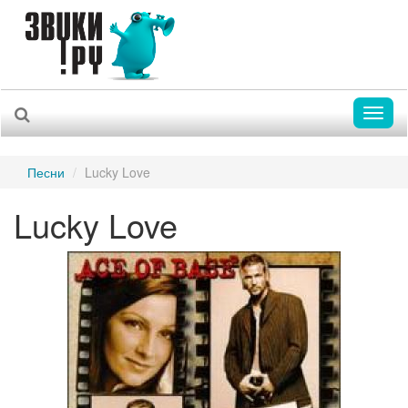
Toggl
naviga
Песни
Lucky Love
Lucky Love