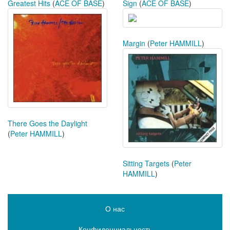
Greatest Hits
(
ACE OF BASE
)
Sign
(
ACE OF BASE
)
Margin
(
Peter HAMMILL
)
There Goes the Daylight
(
Peter HAMMILL
)
Sitting Targets
(
Peter
HAMMILL
)
О нас
Конфиденциальность