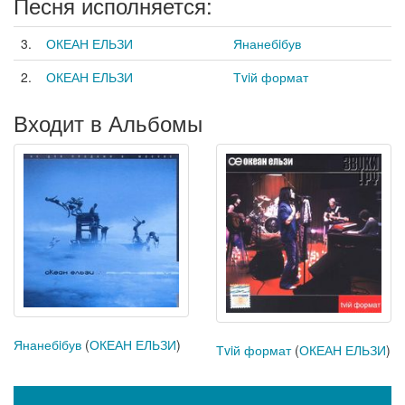
Песня исполняется:
3.
ОКЕАН ЕЛЬЗИ
Янанебiбув
2.
ОКЕАН ЕЛЬЗИ
Тviй формат
Входит в Альбомы
Янанебiбув
(
ОКЕАН ЕЛЬЗИ
)
Тviй формат
(
ОКЕАН ЕЛЬЗИ
)