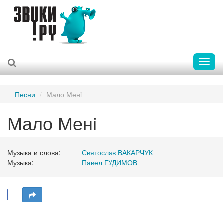
Toggl
naviga
Песни
Мало Менi
Мало Менi
Музыка и слова:
Святослав ВАКАРЧУК
Музыка:
Павел ГУДИМОВ