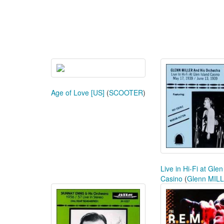
Age of Love [US]
(
SCOOTER
)
Live in Hi-Fi at Glen
Casino
(
Glenn MIL