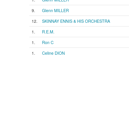
9.
Glenn MILLER
12.
SKINNAY ENNIS & HIS ORCHESTRA
1.
R.E.M.
1.
Ron C
1.
Celine DION