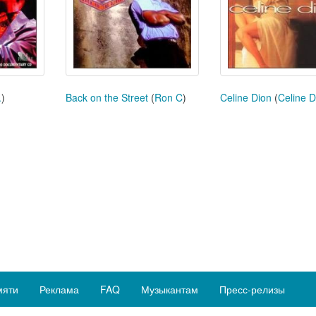
.
)
Back on the Street
(
Ron C
)
Celine Dion
(
Celine 
мяти
Реклама
FAQ
Музыкантам
Пресс-релизы