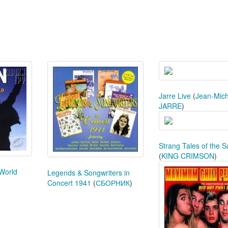
Jarre Live
(
Jean-Mich
JARRE
)
Strang Tales of the S
(
KING CRIMSON
)
World
Legends & Songwriters in
Concert 1941
(
СБОРНИК
)