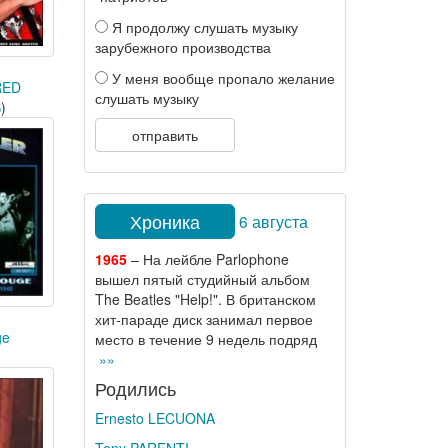
Я продолжу слушать музыку
зарубежного производства
У меня вообще пропало желание
RED
слушать музыку
S
)
отправить
Хроника
6 августа
1965
– На лейбле Parlophone
вышел пятый студийный альбом
The Beatles "Help!". В британском
хит-параде диск занимал первое
ge
место в течение 9 недель подряд
»»
Родились
Ernesto LECUONA