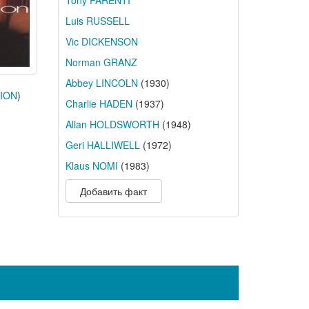
Tony PARENTI
Luis RUSSELL
Vic DICKENSON
Norman GRANZ
Abbey LINCOLN
(1930)
DION
)
Charlie HADEN
(1937)
Allan HOLDSWORTH
(1948)
Geri HALLIWELL
(1972)
Klaus NOMI
(1983)
Добавить факт