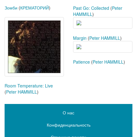
Зомби
(
КРЕМАТОРИЙ
)
Past Go: Collected
(
Peter
HAMMILL
)
Margin
(
Peter HAMMILL
)
Patience
(
Peter HAMMILL
)
Room Temperature: Live
(
Peter HAMMILL
)
О нас
Конфиденциальность
Страница памяти