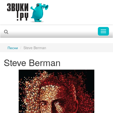
Toggl
naviga
Песни
Steve Berman
Steve Berman