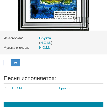
Из альбома:
Брутто
(
Н.О.М.
)
Музыка и слова:
Н.О.М.
Песня исполняется:
9.
Н.О.М.
Брутто