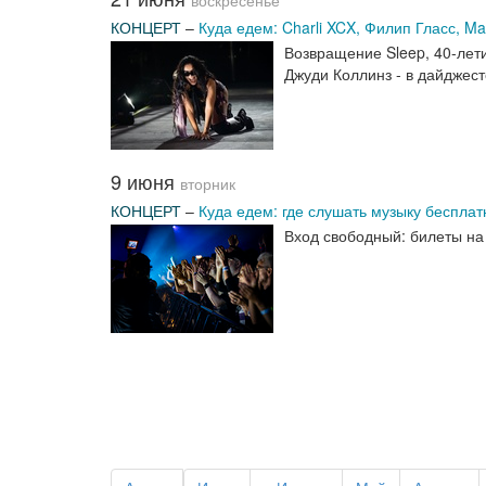
воскресенье
КОНЦЕРТ
–
Куда едем: Charli XCX, Филип Гласс, M
Возвращение Sleep, 40-лети
Джуди Коллинз - в дайджес
9 июня
вторник
КОНЦЕРТ
–
Куда едем: где слушать музыку бесплат
Вход свободный: билеты на