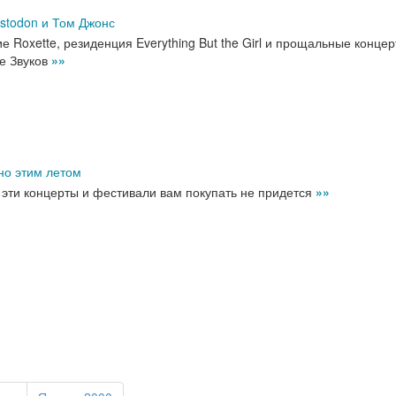
astodon и Том Джонс
е Roxette, резиденция Everything But the Girl и прощальные конце
те Звуков
»»
но этим летом
 эти концерты и фестивали вам покупать не придется
»»