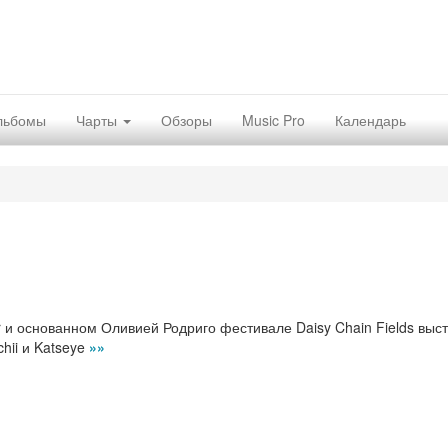
льбомы
Чарты
Обзоры
Music Pro
Календарь
ir и основанном Оливией Родриго фестивале Daisy Chain Fields выс
hii и Katseye
»»