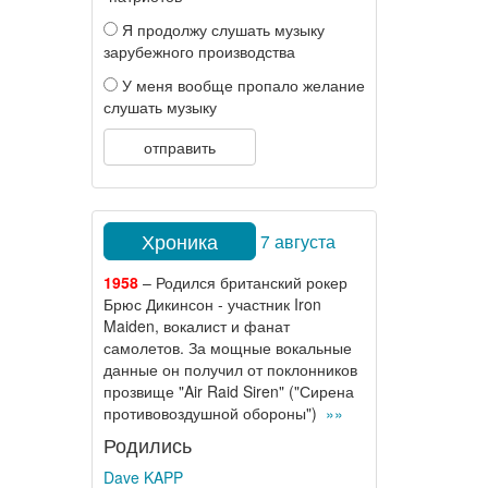
Я продолжу слушать музыку
зарубежного производства
У меня вообще пропало желание
слушать музыку
отправить
Хроника
7 августа
1958
– Родился британский рокер
Брюс Дикинсон - участник Iron
Maiden, вокалист и фанат
самолетов. За мощные вокальные
данные он получил от поклонников
прозвище "Air Raid Siren" ("Сирена
противовоздушной обороны")
»»
Родились
Dave KAPP