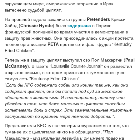
окружающем мире, американское вторжение в Ирак
вытеснено судьбой цыплят.
На прошлой неделе вокалистка группы
Pretenders
Крисси
Хайнд (
Chrissie Hynde
) была
задержана
в Париже
французской полицией во время участия в демонстрации в
защиту прав животных. Она присоединилась к акции протеста
членов организации
PETA
против сети фаст-фудов "Kentucky
Fried Chicken".
Теперь же в защиту цыплят выступил сэр Пол Маккартни (
Paul
McCartney
). В газете "Louisville Courier-Journal" он разместил
открытое письмо, в котором призывает к гумманости ту же
самую сеть "Kentucky Fried Chicken".
"
Если бы KFC содержали собак или кошек так же, как они
содержат цыплят, они бы попали под суд за жестокое
обращение с животными. Я вегетарианец, потому что
убежден в том, что даже маленькие цыплята способны
испытывать боль и страх. Эти замечательные животные
заслуживают по крайней мере немного доброты.
".
Представители KFC тут же заверили журналистов в том, что
гуманее их с цыплятами никто не обращается. "
Пол
Маккартни - музыкальная легенда и он имеет право на