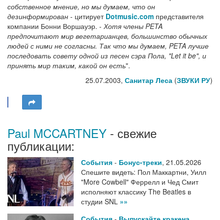
собственное мнение, но мы думаем, что он
дезинформирован
- цитирует
Dotmusic.com
представителя
компании Бонни Воршауэр. -
Хотя члены PETA
предпочитают мир вегетарианцев, большинство обычных
людей с ними не согласны. Так что мы думаем, PETA лучше
последовать совету одной из песен сэра Пола, "Let it be", и
принять мир таким, какой он есть
".
25.07.2003,
Санитар Леса
(
ЗВУКИ РУ
)
Paul MCCARTNEY
- свежие
публикации:
События
-
Бонус-треки
,
21.05.2026
Спешите видеть: Пол Маккартни, Уилл
"More Cowbell" Феррелл и Чед Смит
исполняют классику The Beatles в
студии SNL
»»
События
-
Выпускайте кракена
,