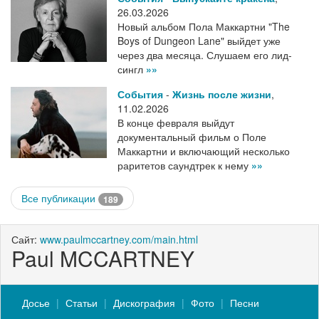
26.03.2026
Новый альбом Пола Маккартни "The
Boys of Dungeon Lane" выйдет уже
через два месяца. Слушаем его лид-
сингл
»»
События
-
Жизнь после жизни
,
11.02.2026
В конце февраля выйдут
документальный фильм о Поле
Маккартни и включающий несколько
раритетов саундтрек к нему
»»
Все публикации
189
Сайт:
www.paulmccartney.com/main.html
Paul MCCARTNEY
Досье
Статьи
Дискография
Фото
Песни