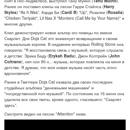
снят в Лос-Анджелесе, выступил Тану Муино (
Tanu Muino
).
Ранее он поставил клипы на песни Гарри Стайлса (
Harry
Styles
) "As It Was", Карди Би (
Cardi B
) "Up", Розалии (
Rosalía
)
"Chicken Teriyaki", Lil Nas X "Montero (Call Me by Your Name)" и
многие другие.
Клип демонстрирует новое альтер-эго певицы по имени
Скарлет. Для Doja Cat это знаменует возвращение к своим
музыкальным корням. В недавнем интервью Rolling Stone она
говорила: "Я восстановила связь с музыкой, которую слушала
в детстве: Эрика Баду (
Erykah Badu
), Джон Колтрейн (
John
Coltrane
), хип-хоп 90-х... музыка, которая повлияла на меня в
детстве. Я думаю, что моя новая музыка несёт часть этого
вдохновения".
Ранее в Твиттере Doja Cat назвала два своих последних
студийных альбома "денежными машинами" и
"посредственной поп-музыкой". По состоянию на 16 июня она
удалила все свои твиты, кроме одного, гласившего: "Скарлет
здесь".
Смотрите видео на песню "Attention" ниже.