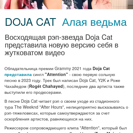
DOJA CAT
Алая ведьма
Восходящая рэп-звезда Doja Cat
представила новую версию себя в
жутковатом видео
Обладательница премии Grammy 2021 года
Doja Cat
представила
сингл
"Attention"
- свою первую сольную
песню в 2023 году. Трек был написан Doja Cat, Y2K и Роже
Чахайедом (
Rogét Chahayed
), последние два артиста также
выступили его продюсерами.
В песне Doja Cat читает рэп о своем уходе из стадионного
тура The Weeknd "After Hours", нелицеприятно высказываясь о
рэп-тяжеловесах, которые самоутверждаются за счет
оскорбления артистов, равняющихся на них.
Режиссером сопровождающего клипа "Attention", который был