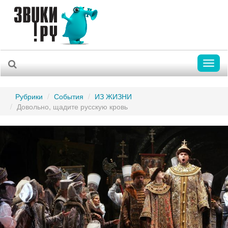
Toggl
naviga
Рубрики
События
ИЗ ЖИЗНИ
Довольно, щадите русскую кровь