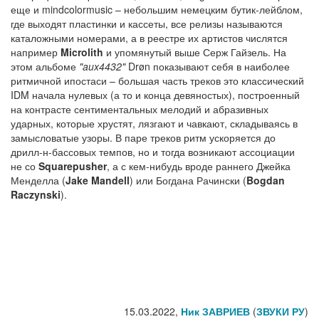
еще и mindcolormusic – небольшим немецким бутик-лейблом,
где выходят пластинки и кассеты, все релизы называются
каталожными номерами, а в реестре их артистов числятся
например
Microlith
и упомянутый выше Серж Гайзель. На
этом альбоме
"aux4432"
Drøn показывают себя в наиболее
ритмичной ипостаси – большая часть треков это классический
IDM начала нулевых (а то и конца девяностых), построенный
на контрасте сентиментальных мелодий и абразивных
ударных, которые хрустят, лязгают и чавкают, складываясь в
замысловатые узоры. В паре треков ритм ускоряется до
дрилл-н-бассовых темпов, но и тогда возникают ассоциации
не со
Squarepusher
, а с кем-нибудь вроде раннего Джейка
Менделла (
Jake Mandell
) или Богдана Рачински (
Bogdan
Raczynski
).
15.03.2022,
Ник ЗАВРИЕВ
(
ЗВУКИ РУ
)