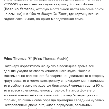
Zeichen"
(тут ни с кем не спутать скрипку Хошико Ямане
(
Hoshiko Yamane
), которую в остальной части альбома почти
не слышно) и в
"You're Always On Time"
, где картину всё же
задает лаконичная, но яркая мелодическая тема.
Prins Thomas
"8"
(Prins Thomas Musikk)
Патриарх норвежского ню-диско в последнее время всё
дальше уходил от своего изначального звука. Начав с
максимально вальяжного балеарика, он двигался то в сторону
краут-рока, то в космо-электронику с привкусом минимализма,
то в эмбиент-хаус по заветам британской чиллаут сцены 90-х,
то и вовсе к легкомысленному трансу. На этом фоне его
восьмой лонг-плей - классический пример “возвращения к
форме”, то бищь к себе образца примерно середины нулевых.
Неторопливый диско-бит, живая перкуссия, вальяжный