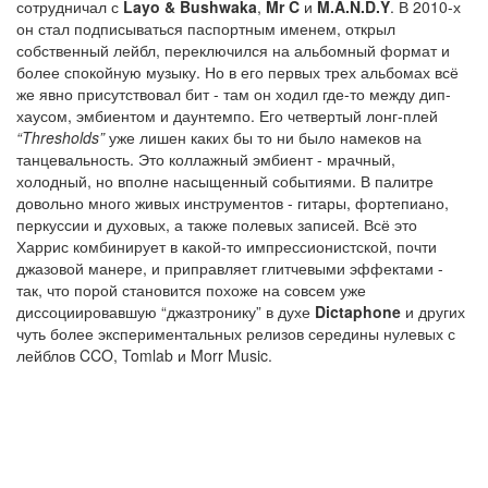
сотрудничал с
Layo & Bushwaka
,
Mr C
и
M.A.N.D.Y
. В 2010-х
он стал подписываться паспортным именем, открыл
собственный лейбл, переключился на альбомный формат и
более спокойную музыку. Но в его первых трех альбомах всё
же явно присутствовал бит - там он ходил где-то между дип-
хаусом, эмбиентом и даунтемпо. Его четвертый лонг-плей
“Thresholds”
уже лишен каких бы то ни было намеков на
танцевальность. Это коллажный эмбиент - мрачный,
холодный, но вполне насыщенный событиями. В палитре
довольно много живых инструментов - гитары, фортепиано,
перкуссии и духовых, а также полевых записей. Всё это
Харрис комбинирует в какой-то импрессионистской, почти
джазовой манере, и приправляет глитчевыми эффектами -
так, что порой становится похоже на совсем уже
диссоциировавшую “джазтронику” в духе
Dictaphone
и других
чуть более экспериментальных релизов середины нулевых с
лейблов CCO, Tomlab и Morr Music.