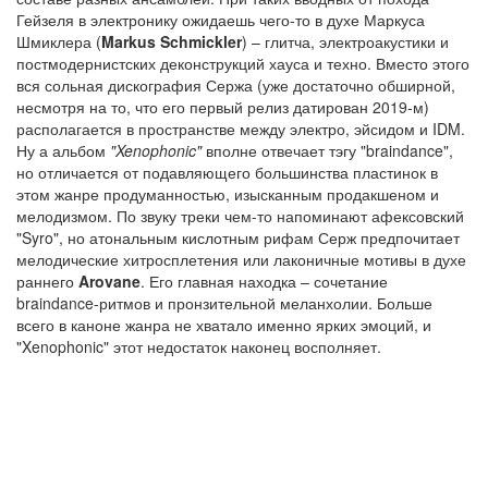
Гейзеля в электронику ожидаешь чего-то в духе Маркуса
Шмиклера (
Markus Schmickler
) – глитча, электроакустики и
постмодернистских деконструкций хауса и техно. Вместо этого
вся сольная дискография Сержа (уже достаточно обширной,
несмотря на то, что его первый релиз датирован 2019-м)
располагается в пространстве между электро, эйсидом и IDM.
Ну а альбом
"Xenophonic"
вполне отвечает тэгу "braindance",
но отличается от подавляющего большинства пластинок в
этом жанре продуманностью, изысканным продакшеном и
мелодизмом. По звуку треки чем-то напоминают афексовский
"Syro", но атональным кислотным рифам Серж предпочитает
мелодические хитросплетения или лаконичные мотивы в духе
раннего
Arovane
. Его главная находка – сочетание
braindance-ритмов и пронзительной меланхолии. Больше
всего в каноне жанра не хватало именно ярких эмоций, и
"Xenophonic" этот недостаток наконец восполняет.