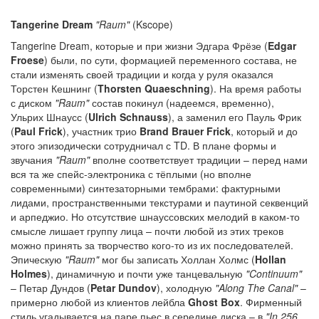
Tangerine Dream
"Raum"
(Kscope)
Tangerine Dream, которые и при жизни Эдгара Фрёзе (
Edgar
Froese
) были, по сути, формацией переменного состава, не
стали изменять своей традиции и когда у руля оказался
Торстен Кешнинг (
Thorsten Quaeschning
). На время работы
с диском
"Raum"
состав покинул (надеемся, временно),
Ульрих Шнаусс (
Ulrich Schnauss
), а заменил его Пауль Фрик
(
Paul Frick
), участник трио
Brand Brauer Frick
, который и до
этого эпизодически сотрудничал с TD. В плане формы и
звучания
"Raum"
вполне соответствует традиции – перед нами
вся та же спейс-электроника с тёплыми (но вполне
современными) синтезаторными тембрами: фактурными
лидами, пространственными текстурами и паутиной секвенций
и арпеджио. Но отсутствие шнауссовских мелодий в каком-то
смысле лишает группу лица – почти любой из этих треков
можно принять за творчество кого-то из их последователей.
Эпическую
"Raum"
мог бы записать Холлан Холмс (
Hollan
Holmes
), динамичную и почти уже танцевальную
"Continuum"
– Петар Дундов (
Petar Dundov
), холодную
"Along The Canal"
–
примерно любой из клиентов лейбла
Ghost Box
. Фирменный
стиль угадывается на паре пьес в середине диска – в
"In 256