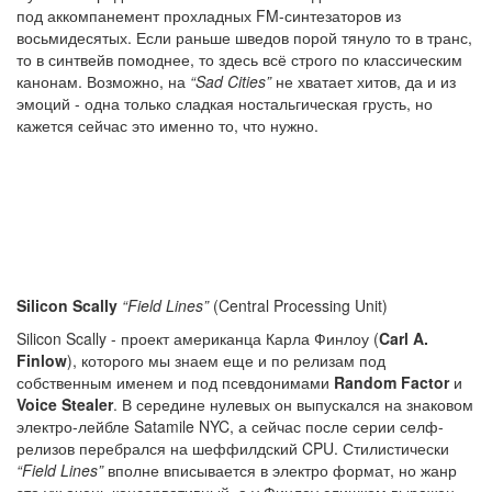
под аккомпанемент прохладных FM-синтезаторов из
восьмидесятых. Если раньше шведов порой тянуло то в транс,
то в синтвейв помоднее, то здесь всё строго по классическим
канонам. Возможно, на
“Sad Cities”
не хватает хитов, да и из
эмоций - одна только сладкая ностальгическая грусть, но
кажется сейчас это именно то, что нужно.
Silicon Scally
“Field Lines”
(Central Processing Unit)
Silicon Scally - проект американца Карла Финлоу (
Carl A.
Finlow
), которого мы знаем еще и по релизам под
собственным именем и под псевдонимами
Random Factor
и
Voice Stealer
. В середине нулевых он выпускался на знаковом
электро-лейбле Satamile NYC, а сейчас после серии селф-
релизов перебрался на шеффилдский CPU. Стилистически
“Field Lines”
вполне вписывается в электро формат, но жанр