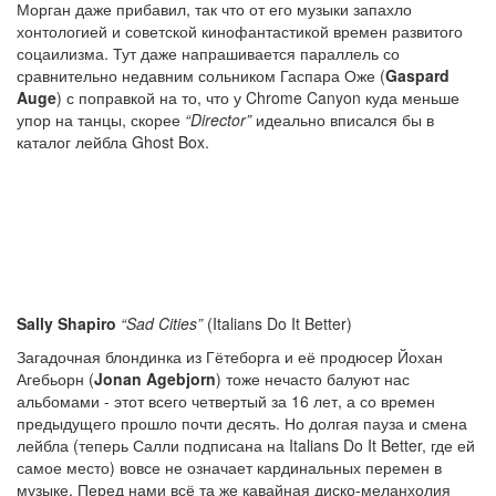
Морган даже прибавил, так что от его музыки запахло
хонтологией и советской кинофантастикой времен развитого
соцаилизма. Тут даже напрашивается параллель со
сравнительно недавним сольником Гаспара Оже (
Gaspard
Auge
) с поправкой на то, что у Chrome Canyon куда меньше
упор на танцы, скорее
“Director”
идеально вписался бы в
каталог лейбла Ghost Box.
Sally Shapiro
“Sad Cities”
(Italians Do It Better)
Загадочная блондинка из Гётеборга и её продюсер Йохан
Агебьорн (
Jonan Agebjorn
) тоже нечасто балуют нас
альбомами - этот всего четвертый за 16 лет, а со времен
предыдущего прошло почти десять. Но долгая пауза и смена
лейбла (теперь Салли подписана на Italians Do It Better, где ей
самое место) вовсе не означает кардинальных перемен в
музыке. Перед нами всё та же кавайная диско-меланхолия