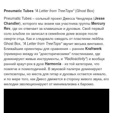
Pneumatic Tubes
"A Letter from TreeTops"
(Ghost Box)
Pneumatic Tubes – сольный проект Джесса Чендлера (
Jesse
Chandler
), которого мы знаем как участника группы
Mercury
Rev
, где он отвечает за клавишные и духовые. Свой первый
соло альбом он записал в семейном доме вскоре после
смерти отца. Как и следовало ожидать от пластинки лейбла
Ghost Box,
"A Letter from TreeTops"
звучит весьма винтажно.
Ближайшие ориентиры для сравнения – ранние
Kraftwerk
(примерно между их "доисторическими" пластинками, где
доминируют живые инструменты, и
"Radioactivity"
) и вообще
ранний краут-рок в духе
Harmonia
- из той категории, что
помягче и помелодичней. В звуковой палитре доминируют
синтезаторы, но места для гитар и духовых остается немало,
и по мере того, как Джесс движется в сторону живого звука, его
мелодии эволюционируют от минимализма к барокко.