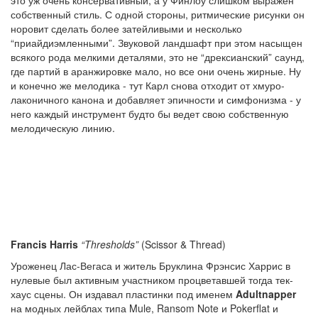
это уж очень консервативный, а у Финлоу слишком выражен
собственный стиль. С одной стороны, ритмические рисунки он
норовит сделать более затейливыми и несколько
“приайдиэмленными”. Звуковой ландшафт при этом насыщен
всякого рода мелкими деталями, это не “дрексианский” саунд,
где партий в аранжировке мало, но все они очень жирные. Ну
и конечно же мелодика - тут Карл снова отходит от хмуро-
лаконичного канона и добавляет эпичности и симфонизма - у
него каждый инструмент будто бы ведет свою собственную
мелодическую линию.
Francis Harris
“Thresholds”
(Scissor & Thread)
Уроженец Лас-Вегаса и житель Бруклина Фрэнсис Харрис в
нулевые был активным участником процветавшей тогда тек-
хаус сцены. Он издавал пластинки под именем
Adultnapper
на модных лейблах типа Mule, Ransom Note и Pokerflat и