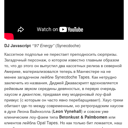
DJ Javascript
“'97 Energy”
(Synecdoche)
Кассетное подполье не перестает преподносить сюрпризы.
Загадочный персонаж, о котором известно главным образом
то, что до этого он выпустил два кассетных релиза в северной
Америке, материализовался теперь в Манчестере на не
менее загадочном лейбле Synecdoche Tapes. Как нетрудно
заключить из названия, Диджей Джаваскрипт вдохновляется
рейвовым звуком середины девяностых, в первую очередь
хаусом и джанглом, придавая ему модерновый лоу-фай
привкус (с которым он часто явно перебарщивает). Хаус-треки
обитают где-то между современным, но ретроградским хаусом
в духе Леона Вайнхолла (
Leon Vynehall
) и совсем уже
клиническим лоу-фаем типа
Betonkust & Palmbomen
или
клиентов лейбла Opal Tapes. Но как только бит ломается, наш