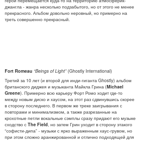
герой перемещается куда-то на территорию атмосферик-
джангла - жанра несколько подзабытого, но от этого не менее
прекрасного. Альбом довольно неровный, но примерно на
треть совершенно прекрасный.
Fort Romeau
“Beings of Light”
(Ghostly International)
Третий за 10 лет (и второй для инди-гиганта Ghostly) альбом
британского диджея и музыканта Майкла Грина (
Michael
Greene
). Примерно всю карьеру Форт Ромо ходит где-то
между новым диско и хаусом, на этот раз сдвинувшись скорее
в сторону последнего. В первом же треке заигрывания с
повторами и минимализмом, а также разрезанные на
крохотные петли вокальные сэмплы сразу придают его музыке
сходство с
The Field
, но затем Грин уходит в сторону этакого
“софисти-дипа” - музыки с ярко выраженным хаус-грувом, но
при этом сложно аранжированной и отлично подходящей для