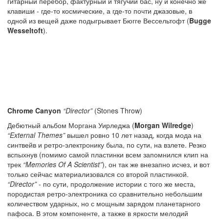
гитарный перебор, фактурный и тягучий бас, ну и конечно же
клавиши - где-то космические, а где-то почти джазовые, в
одной из вещей даже подыгрывает Бюгге Вессельтофт (
Bugge
Wesseltoft
).
Chrome Canyon
“Director”
(Stones Throw)
Дебютный альбом Моргана Уирледжа (
Morgan Wilredge
)
“External Themes”
вышел ровно 10 лет назад, когда мода на
синтвейв и ретро-электронику была, по сути, на взлете. Резко
вспыхнув (помимо самой пластинки всем запомнился клип на
трек
“Memories Of A Scientist”
), он так же внезапно исчез, и вот
только сейчас материализовался со второй пластинкой.
“Director”
- по сути, продолжение истории с того же места,
породистая ретро-электроника со сравнительно небольшим
количеством ударных, но с мощным зарядом планетарного
пафоса. В этом компоненте, а также в яркости мелодий