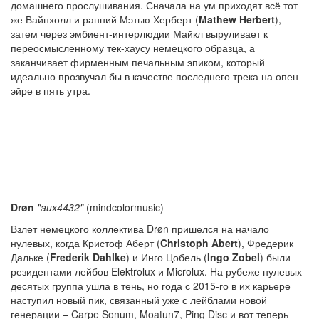
домашнего прослушивания. Сначала на ум приходят всё тот
же Вайнхолл и ранний Мэтью Херберт (
Mathew Herbert
),
затем через эмбиент-интерлюдии Майкл выруливает к
переосмысленному тек-хаусу немецкого образца, а
заканчивает фирменным печальным эпиком, который
идеально прозвучал бы в качестве последнего трека на опен-
эйре в пять утра.
Drøn
"aux4432"
(mindcolormusic)
Взлет немецкого коллектива Drøn пришелся на начало
нулевых, когда Кристоф Аберт (
Christoph Abert
), Фредерик
Дальке (
Frederik Dahlke
) и Инго Цобель (
Ingo Zobel
) были
резидентами лейбов Elektrolux и Microlux. На рубеже нулевых-
десятых группа ушла в тень, но года с 2015-го в их карьере
наступил новый пик, связанный уже с лейблами новой
генерации – Carpe Sonum, Moatun7, Ping Disc и вот теперь