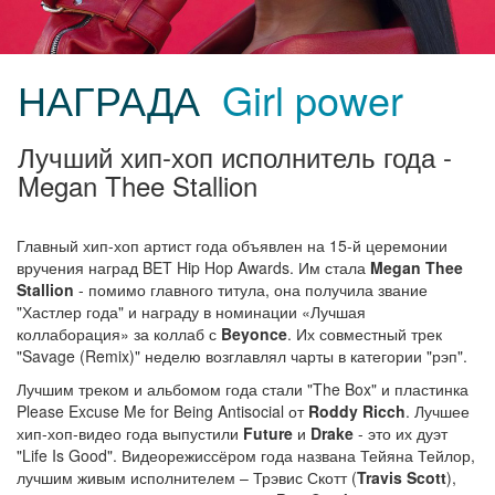
НАГРАДА
Girl power
Лучший хип-хоп исполнитель года -
Megan Thee Stallion
Главный хип-хоп артист года объявлен на 15-й церемонии
вручения наград BET Hip Hop Awards. Им стала
Megan Thee
Stallion
- помимо главного титула, она получила звание
"Хастлер года" и награду в номинации «Лучшая
коллаборация» за коллаб с
Beyonce
. Их совместный трек
"Savage (Remix)" неделю возглавлял чарты в категории "рэп".
Лучшим треком и альбомом года стали "The Box" и пластинка
Please Excuse Me for Being Antisocial от
Roddy Ricch
. Лучшее
хип-хоп-видео года выпустили
Future
и
Drake
- это их дуэт
"Life Is Good". Видеорежиссёром года названа Тейяна Тейлор,
лучшим живым исполнителем – Трэвис Скотт (
Travis Scott
),