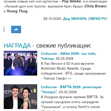
лучшим новым хип-хоп-артистом –
Pop Smoke
, а в номинации
«Лучший дуэт или группа» выиграли Крис Браун (
Chris Brown
)
и
Young Thug
.
28.10.2020,
Дед ЗВУКАРЬ
(
ЗВУКИ РУ
)
НАГРАДА
- свежие публикации:
События
-
АМАs 2026: так тебе,
Тейлор
,
26.05.2026
В Лас-Вегасе в 52-й раз вручили
American Music Awards. Среди
победителей - BTS, среди проигравших
- Тейлор Свифт
»»
События
-
BAFTA 2026: репетиция
"Оскара"
,
23.02.2026
В Лондоне вручили премии BAFTA. За
лучший саундтрек опять наградили
"Грешников", а голоса Huntr/x спели