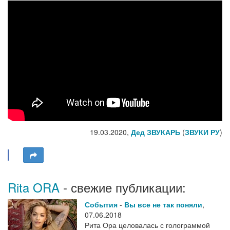
19.03.2020,
Дед ЗВУКАРЬ
(
ЗВУКИ РУ
)
Rita ORA
- свежие публикации:
События
-
Вы все не так поняли
,
07.06.2018
Рита Ора целовалась с голограммой