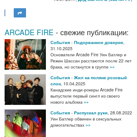
ARCADE FIRE
- свежие публикации:
События
-
Подорванное доверие
,
31.10.2025
Основатели Arcade Fire Уин Батлер и
Режин Шассан расстаются после 22 лет
брака, но останутся в группе
»»
События
-
Жил на поляне розовый
слон
,
10.04.2025
Канадские инди-рокеры Arcade Fire
выпустили первый сингл из своего
нового альбома
»»
События
-
Распускал руки
,
28.08.2022
Уин Батлер обвинен в сексуальных
домогательствах
»»