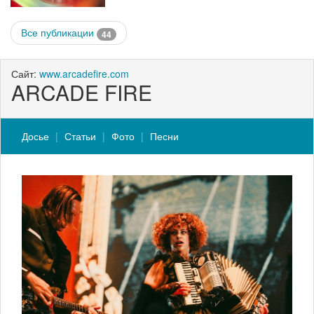
Все публикации
44
Сайт:
www.arcadefire.com
ARCADE FIRE
Досье
Статьи
Фото
Песни