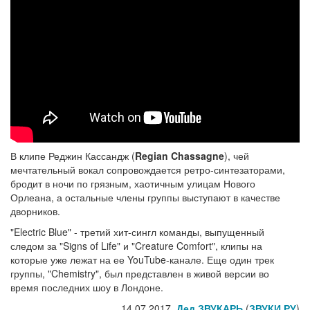
В клипе Реджин Кассандж (
Regian Chassagne
), чей
мечтательный вокал сопровождается ретро-синтезаторами,
бродит в ночи по грязным, хаотичным улицам Нового
Орлеана, а остальные члены группы выступают в качестве
дворников.
"Electric Blue" - третий хит-сингл команды, выпущенный
следом за "Signs of Life" и "Creature Comfort", клипы на
которые уже лежат на ее YouTube-канале. Еще один трек
группы, "Chemistry", был представлен в живой версии во
время последних шоу в Лондоне.
14.07.2017,
Дед ЗВУКАРЬ
(
ЗВУКИ РУ
)