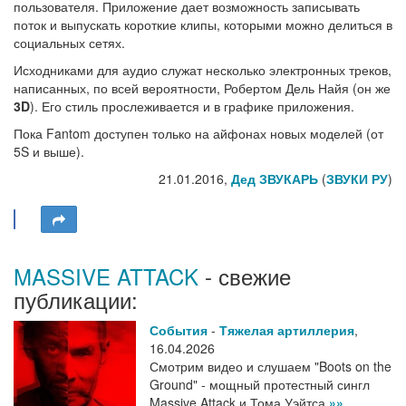
пользователя. Приложение дает возможность записывать
поток и выпускать короткие клипы, которыми можно делиться в
социальных сетях.
Исходниками для аудио служат несколько электронных треков,
написанных, по всей вероятности, Робертом Дель Найя (он же
3D
). Его стиль прослеживается и в графике приложения.
Пока Fantom доступен только на айфонах новых моделей (от
5S и выше).
21.01.2016,
Дед ЗВУКАРЬ
(
ЗВУКИ РУ
)
MASSIVE ATTACK
- свежие
публикации:
События
-
Тяжелая артиллерия
,
16.04.2026
Смотрим видео и слушаем "Boots on the
Ground" - мощный протестный сингл
Massive Attack и Тома Уэйтса
»»