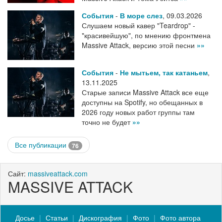
События
-
В море слез
,
09.03.2026
Слушаем новый кавер "Teardrop" -
"красивейшую", по мнению фронтмена
Massive Attack, версию этой песни
»»
События
-
Не мытьем, так катаньем
,
13.11.2025
Старые записи Massive Attack все еще
доступны на Spotify, но обещанных в
2026 году новых работ группы там
точно не будет
»»
Все публикации
76
Сайт:
massiveattack.com
MASSIVE ATTACK
Досье
Статьи
Дискография
Фото
Фото автора