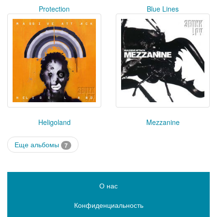
Protection
Blue Lines
Heligoland
Mezzanine
Еще альбомы
7
О нас
Конфиденциальность