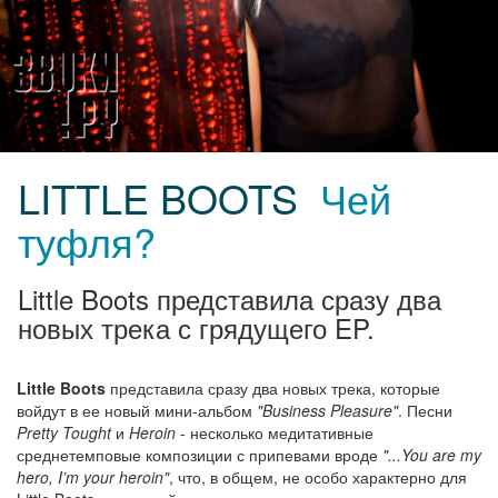
LITTLE BOOTS
Чей
туфля?
Little Boots представила сразу два
новых трека с грядущего EP.
Little Boots
представила сразу два новых трека, которые
войдут в ее новый мини-альбом
"Business Pleasure"
. Песни
Pretty Tought
и
Heroin
- несколько медитативные
среднетемповые композиции с припевами вроде
"...You are my
hero, I’m your heroin"
, что, в общем, не особо характерно для