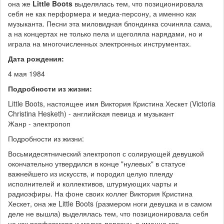
она же
Little Boots
выделялась тем, что позиционировала
себя не как перформера и медиа-персону, а именно как
музыканта. Песни эта миловидная блондинка сочиняла сама,
а на концертах не только пела и щеголяла нарядами, но и
играла на многочисленных электронных инструментах.
Дата рождения:
4 мая 1984
Подробности из жизни:
Little Boots, настоящее имя Виктория Кристина Хескет (Victoria
Christina Hesketh) - английская певица и музыкант
Жанр - электропоп
Подробности из жизни:
Восьмидесятнический электропоп с солирующей девушкой
окончательно утвердился в конце "нулевых" в статусе
важнейшего из искусств, и породил целую плеяду
исполнителей и коллективов, штурмующих чарты и
радиоэфиры. На фоне своих коллег Виктория Кристина
Хескет, она же Little Boots (размером ноги девушка и в самом
деле не вышла) выделялась тем, что позиционировала себя
не как перформера и медиа-персону, а именно как