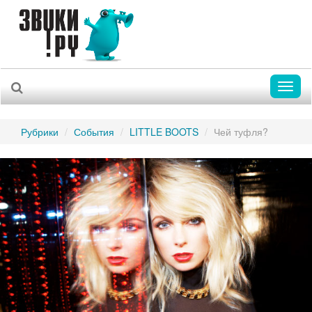
Toggl
naviga
Рубрики
События
LITTLE BOOTS
Чей туфля?