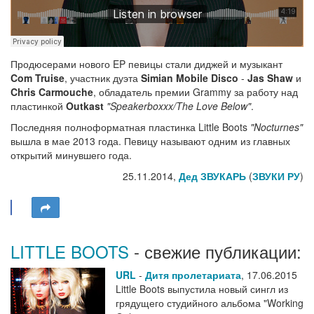
Продюсерами нового EP певицы стали диджей и музыкант
Com Truise
, участник дуэта
Simian Mobile Disco
-
Jas Shaw
и
Chris Carmouche
, обладатель премии Grammy за работу над
пластинкой
Outkast
"Speakerboxxx/The Love Below"
.
Последняя полноформатная пластинка Little Boots
"Nocturnes"
вышла в мае 2013 года. Певицу называют одним из главных
открытий минувшего года.
25.11.2014,
Дед ЗВУКАРЬ
(
ЗВУКИ РУ
)
LITTLE BOOTS
- свежие публикации:
URL
-
Дитя пролетариата
,
17.06.2015
Little Boots выпустила новый сингл из
грядущего студийного альбома "Working