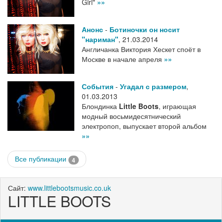
Girl"
»»
Анонс
-
Ботиночки он носит
"нариман"
,
21.03.2014
Англичанка Виктория Хескет споёт в
Москве в начале апреля
»»
События
-
Угадал с размером
,
01.03.2013
Блондинка
Little Boots
, играющая
модный восьмидесятнический
электропоп, выпускает второй альбом
»»
Все публикации
4
Сайт:
www.littlebootsmusic.co.uk
LITTLE BOOTS