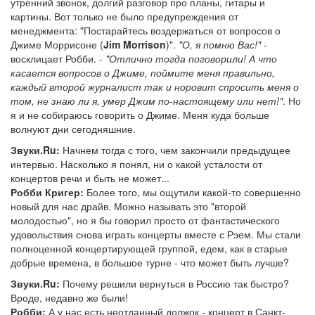
утренний звонок, долгий разговор про планы, гитары и
картины. Вот только не было предупреждения от
менеджмента: "Постарайтесь воздержаться от вопросов о
Джиме Моррисоне (
Jim Morrison
)".
"О, я помню Вас!"
-
восклицает Робби. -
"Отлично тогда поговорили! А что
касается вопросов о Джиме, поймите меня правильно,
каждый второй журналист так и норовит спросить меня о
том, не знаю ли я, умер Джим по-настоящему или нет!"
. Но
я и не собираюсь говорить о Джиме. Меня куда больше
волнуют дни сегодняшние.
Звуки.Ru:
Начнем тогда с того, чем закончили предыдущее
интервью. Насколько я понял, ни о какой усталости от
концертов речи и быть не может...
Робби Кригер:
Более того, мы ощутили какой-то совершенно
новый для нас драйв. Можно называть это "второй
молодостью", но я бы говорил просто от фантастического
удовольствия снова играть концерты вместе с Рэем. Мы стали
полноценной концертирующей группой, едем, как в старые
добрые времена, в большое турне - что может быть лучше?
Звуки.Ru:
Почему решили вернуться в Россию так быстро?
Вроде, недавно же были!
Робби:
А у нас есть неотданный должок - концерт в Санкт-