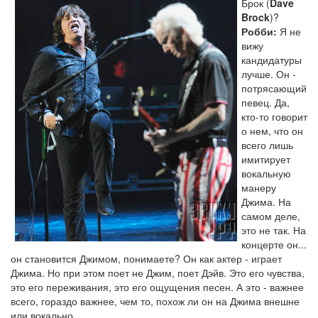
Брок (
Dave
Brock
)?
Робби:
Я не
вижу
кандидатуры
лучше. Он -
потрясающий
певец. Да,
кто-то говорит
о нем, что он
всего лишь
имитирует
вокальную
манеру
Джима. На
самом деле,
это не так. На
концерте он...
он становится Джимом, понимаете? Он как актер - играет
Джима. Но при этом поет не Джим, поет Дэйв. Это его чувства,
это его переживания, это его ощущения песен. А это - важнее
всего, гораздо важнее, чем то, похож ли он на Джима внешне
или вокально.