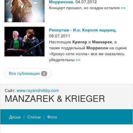
Моррисона
,
04.07.2012
Концерт прошел, но осадок остался
»»
Репортаж
-
И.о. Короля ящериц
,
08.07.2011
Настоящие
Кригер
и
Манзарек
, а
также поддельный
Моррисон
на сцене
«Крокус-сити холла» все же оказались
убедительны
»»
Все публикации
2
Сайт:
www.rayandrobby.com
MANZAREK & KRIEGER
Досье
Статьи
Фото