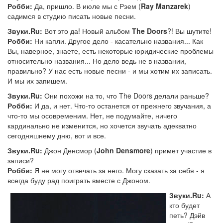
Робби:
Да, пришло. В июле мы с Рэем (
Ray Manzarek
)
садимся в студию писать новые песни.
Звуки.Ru:
Вот это да! Новый альбом
The Doors
?! Вы шутите!
Робби:
Ни капли. Другое дело - касательно названия... Как
Вы, наверное, знаете, есть некоторые юридические проблемы
относительно названия... Но дело ведь не в названии,
правильно? У нас есть новые песни - и мы хотим их записать.
И мы их запишем.
Звуки.Ru:
Они похожи на то, что The Doors делали раньше?
Робби:
И да, и нет. Что-то останется от прежнего звучания, а
что-то мы осовременим. Нет, не подумайте, ничего
кардинально не изменится, но хочется звучать адекватно
сегодняшнему дню, вот и все.
Звуки.Ru:
Джон Денсмор (
John Densmore
) примет участие в
записи?
Робби:
Я не могу отвечать за него. Могу сказать за себя - я
всегда буду рад поиграть вместе с Джоном.
Звуки.Ru:
А
кто будет
петь? Дэйв