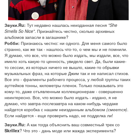
Звуки.Ru:
Тут недавно нашлась неизданная песня
"She
Smells So Nice"
. Признайтесь честно, сколько архивных
альбомов запасли в загашнике?
Робби:
Признаюсь честно: ни одного. Для меня самого было
странно, как же так - нашлось что-то, о чем мы и не помнили.
Я думаю, что все, что можно было издать, мы издали, все, что
имело хоть какую-то ценность, увидело свет. Да, были какие-
то сессии, из которых ничего не вышло, какие-то обрывки
музыкальных фраз, на которые Джим так и не написал стихов.
Все это - фрагменты рабочего процесса, у любой группы таких
ауттейков тонны, километры пленок. Только показывать это
кому-то, даже отъявленным коллекционерам - совершенно
неинтересно. Все, что можно было издать - издано, я не
думаю, что завтра-послезавтра на каком-нибудь чердаке
найдется коробка с нашим неизданным альбомом
(смеется)
.
Если найдется - еще проверить надо, не подделка ли!
Звуки.Ru:
А как тогда объяснить ваш совместный трек со
Skrillex
? Что это - дань моде или жажда эксперимента?