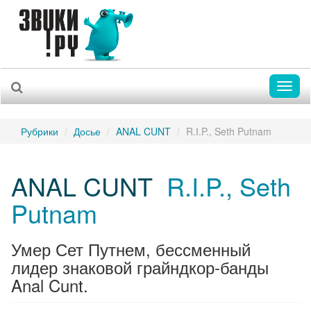
Toggl
naviga
Рубрики
Досье
ANAL CUNT
R.I.P., Seth Putnam
ANAL CUNT
R.I.P., Seth
Putnam
Умер Сет Путнем, бессменный
лидер знаковой грайндкор-банды
Anal Cunt.