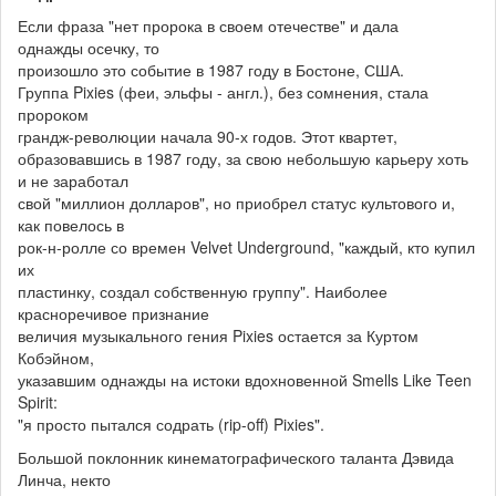
Если фраза "нет пророка в своем отечестве" и дала
однажды осечку, то
произошло это событие в 1987 году в Бостоне, США.
Группа Pixies (феи, эльфы - англ.), без сомнения, стала
пророком
грандж-революции начала 90-х годов. Этот квартет,
образовавшись в 1987 году, за свою небольшую карьеру хоть
и не заработал
свой "миллион долларов", но приобрел статус культового и,
как повелось в
рок-н-ролле со времен Velvet Underground, "каждый, кто купил
их
пластинку, создал собственную группу". Наиболее
красноречивое признание
величия музыкального гения Pixies остается за Куртом
Кобэйном,
указавшим однажды на истоки вдохновенной Smells Like Teen
Spirit:
"я просто пытался содрать (rip-off) Pixies".
Большой поклонник кинематографического таланта Дэвида
Линча, некто