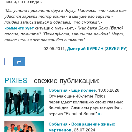
песни, он не видит.
"Мы успели прикипеть друг к другу. Надеюсь, что когда нам
удастся зарыть топор войны - а мы уже его зарыли -
пойдем записываться и сделаем, что сможем"
, -
комментирует
ситуацию музыкант, -
"нас даже Боно (
Bono
)
просил, помните? "Пожалуйста, запишите альбом". Черт,
такое нельзя оставлять без внимания"
.
02.05.2011,
Дмитрий КУРКИН
(
ЗВУКИ РУ
)
PIXIES
- свежие публикации:
События
-
Еще полнее
,
13.05.2026
Отмечающие 40-летие Pixies
переиздают коллекцию своих главных
би-сайдов. Слушаем раритетную live-
версию "Planet of Sound"
»»
События
-
Возвращение живых
мертвецов
,
25.07.2024