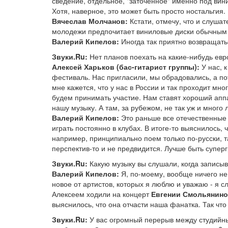
сведение, отдельное, "заточенное" именно под вини
Хотя, наверное, это может быть просто ностальгия.
Вячеслав Молчанов:
Кстати, отмечу, что и слуша
молодежи предпочитает виниловые диски обычным C
Валерий Кипелов:
Иногда так приятно возвращатьс
Звуки.Ru:
Нет планов поехать на какие-нибудь ев
Алексей Харьков (бас-гитарист группы):
У нас, 
фестиваль. Нас пригласили, мы обрадовались, а пот
мне кажется, что у нас в России и так проходит м
будем принимать участие. Нам ставят хороший аппа
нашу музыку. А там, за рубежом, не так уж и много
Валерий Кипелов:
Это раньше все отечественные 
играть постоянно в клубах. В итоге-то выяснилось,
например, принципиально поем только по-русски, т
перспектив-то и не предвидится. Лучше быть суперг
Звуки.Ru:
Какую музыку вы слушали, когда записы
Валерий Кипелов:
Я, по-моему, вообще ничего не 
новое от артистов, которых я люблю и уважаю - я с
Алексеем ходили на концерт
Евгении Смольянин
выяснилось, что она отчасти наша фанатка. Так чт
Звуки.Ru:
У вас огромный перерыв между студийн