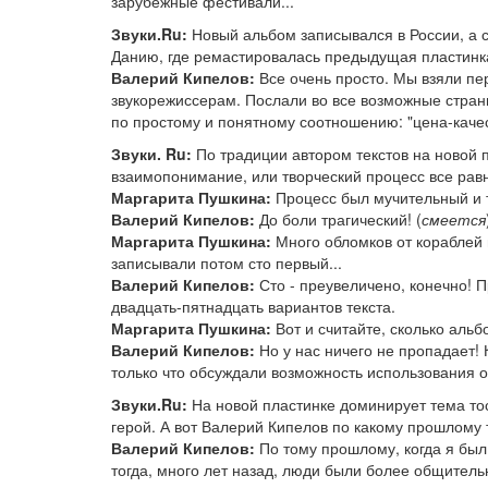
зарубежные фестивали...
Звуки.Ru:
Новый альбом записывался в России, а с
Данию, где ремастировалась предыдущая пластинк
Валерий Кипелов:
Все очень просто. Мы взяли пе
звукорежиссерам. Послали во все возможные стран
по простому и понятному соотношению: "цена-качес
Звуки. Ru:
По традиции автором текстов на новой 
взаимопонимание, или творческий процесс все равн
Маргарита Пушкина:
Процесс был мучительный и т
Валерий Кипелов:
До боли трагический! (
смеется
Маргарита Пушкина:
Много обломков от кораблей 
записывали потом сто первый...
Валерий Кипелов:
Сто - преувеличено, конечно! П
двадцать-пятнадцать вариантов текста.
Маргарита Пушкина:
Вот и считайте, сколько аль
Валерий Кипелов:
Но у нас ничего не пропадает!
только что обсуждали возможность использования од
Звуки.Ru:
На новой пластинке доминирует тема тос
герой. А вот Валерий Кипелов по какому прошлому 
Валерий Кипелов:
По тому прошлому, когда я был
тогда, много лет назад, люди были более общитель