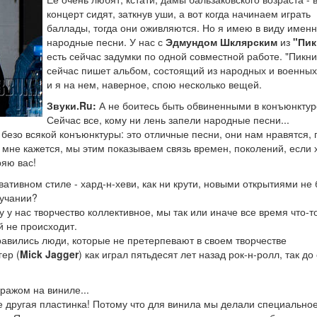
концерт сидят, заткнув уши, а вот когда начинаем играть
баллады, тогда они оживляются. Но я имею в виду имен
народные песни. У нас с
Эдмундом Шклярским
из
"Пик
есть сейчас задумки по одной совместной работе. "Пикни
сейчас пишет альбом, состоящий из народных и военных
и я на нем, наверное, спою несколько вещей.
Звуки.Ru:
А не боитесь быть обвиненными в конъюнкту
Сейчас все, кому ни лень запели народные песни...
безо всякой конъюнктуры: это отличные песни, они нам нравятся,
 мне кажется, мы этим показываем связь времен, поколений, если 
ряю вас!
ативном стиле - хард-н-хеви, как ни крути, новыми открытиями не
вучании?
 у нас творчество коллективное, мы так или иначе все время что-т
й не происходит.
равились люди, которые не претерпевают в своем творчестве
ер (
Mick Jagger
) как играл пятьдесят лет назад рок-н-ролл, так до
ажом на виниле...
е другая пластинка! Потому что для винила мы делали специально