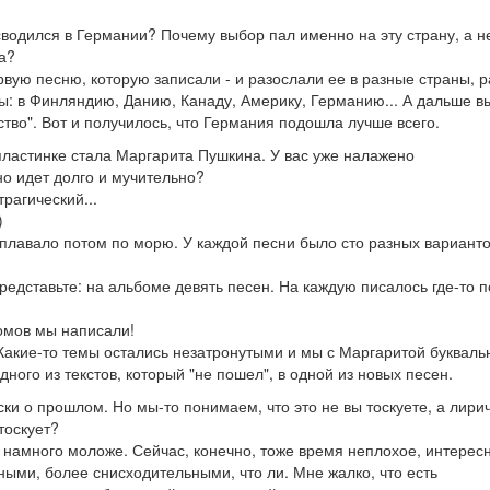
водился в Германии? Почему выбор пал именно на эту страну, а н
а?
рвую песню, которую записали - и разослали ее в разные страны, 
ы: в Финляндию, Данию, Канаду, Америку, Германию... А дальше 
тво". Вот и получилось, что Германия подошла лучше всего.
пластинке стала Маргарита Пушкина. У вас уже налажено
о идет долго и мучительно?
рагический...
)
плавало потом по морю. У каждой песни было сто разных варианто
редставьте: на альбоме девять песен. На каждую писалось где-то п
бомов мы написали!
 Какие-то темы остались незатронутыми и мы с Маргаритой букваль
ного из текстов, который "не пошел", в одной из новых песен.
ки о прошлом. Но мы-то понимаем, что это не вы тоскуете, а лири
тоскует?
 намного моложе. Сейчас, конечно, тоже время неплохое, интерес
ными, более снисходительными, что ли. Мне жалко, что есть