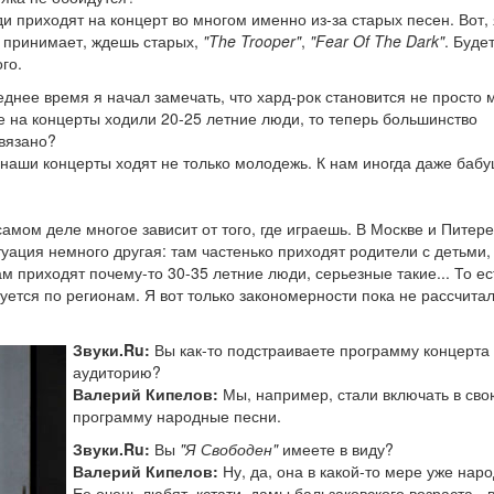
 приходят на концерт во многом именно из-за старых песен. Вот, 
 принимает, ждешь старых,
"The Trooper"
,
"Fear Of The Dark"
. Буде
го.
еднее время я начал замечать, что хард-рок становится не просто 
 на концерты ходили 20-25 летние люди, то теперь большинство
связано?
 наши концерты ходят не только молодежь. К нам иногда даже баб
амом деле многое зависит от того, где играешь. В Москве и Питере
туация немного другая: там частенько приходят родители с детьми,
ам приходят почему-то 30-35 летние люди, серьезные такие... То ес
уется по регионам. Я вот только закономерности пока не рассчита
Звуки.Ru:
Вы как-то подстраиваете программу концерта
аудиторию?
Валерий Кипелов:
Мы, например, стали включать в сво
программу народные песни.
Звуки.Ru:
Вы
"Я Свободен"
имеете в виду?
Валерий Кипелов:
Ну, да, она в какой-то мере уже нар
Ее очень любят, кстати, дамы бальзаковского возраста - 