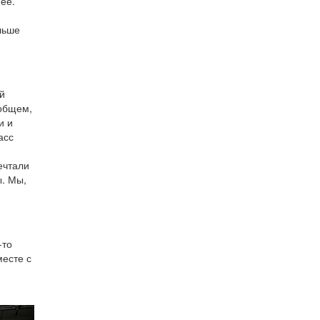
нее.
льше
й
 общем,
и и
асс
ечтали
ы. Мы,
-то
месте с