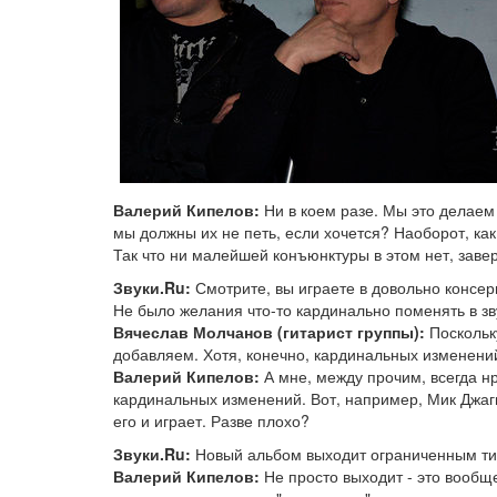
Валерий Кипелов:
Ни в коем разе. Мы это делаем 
мы должны их не петь, если хочется? Наоборот, как
Так что ни малейшей конъюнктуры в этом нет, заве
Звуки.Ru:
Смотрите, вы играете в довольно консерв
Не было желания что-то кардинально поменять в з
Вячеслав Молчанов (гитарист группы):
Поскольку
добавляем. Хотя, конечно, кардинальных изменени
Валерий Кипелов:
А мне, между прочим, всегда н
кардинальных изменений. Вот, например, Мик Джагг
его и играет. Разве плохо?
Звуки.Ru:
Новый альбом выходит ограниченным тир
Валерий Кипелов:
Не просто выходит - это вообщ