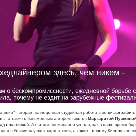
хедлайнером здесь, чем никем -
ам о бескомпромиссности, ежедневной борьбе с
ила, почему не ездит на зарубежные фестивали
опреки"
- вторая полноценная студийная работа в ее дискографии.
ппы, а также с бессменным автором текстов
Маргаритой Пушкино
ад пластинкой. А в итоге неожиданно узнали, как в наше время бор
дня в России слушает хард-н-хеви, а также - почему Кипелов не ез