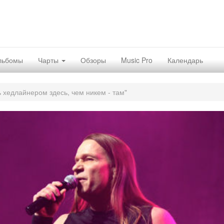
льбомы
Чарты
Обзоры
Music Pro
Календарь
 хедлайнером здесь, чем никем - там"