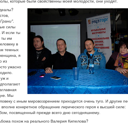
олы, которые были свойственны моей молодости, они уходят.
Идеалы?
стов,
 Грани"
.
ные силы
 И если ты
о ты им
еловеку в
лам темных
 женщина, я
о из
осто ужасно
ходило.
 уж и
едполагают
заглавная
дне. Мы
еловеку с иным мировоззрением приходится очень туго. И другие п
то вполне конкретное обращение лирического героя к высшей силе:
альбом, посвященный прежде всего дню сегодняшнему.
льбома похож на реального Валерия Кипелова?