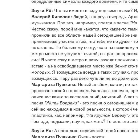
определенные символы каждого времени, и те симв
Звуки.Ru:
Что вы имеете в виду под символами? 
Валерий Кипелов:
Людей, в первую очередь. Арти
музыкантов. Про это, например, поется в песне
"На
Честно скажу, порой мне кажется, что какие-то тем
проникли во все области нашей сегодняшней жизни.
принимаешь участие в том, что тебе не по душе - т
потакаешь. По большому счету, если ты пожилому ч
метро место не уступил - считай, сыграл по прави
сил! Я часто езжу в метро и вижу: заходит пожилая
встаю - а на освободившееся место уже бежит кто-т
молодых. Я возмущаюсь всегда в таких случаях, пр
возмущаюсь. Пару раз дело чуть ли не до драки до
Маргарита Пушкина:
Новый альбом, кстати, не так
пронизан тоской о прошлом. Баллады, конечно, пр
описание каких-то воспоминаний, мечтаний. А вот 
песня
"Жить Вопреки"
- это песня о сегодняшнем 
сейчас находимся в новой реальности, в которой ч
пластинки, как, например,
"На Крутом Берегу"
,- э
Господи, подскажи, научи, как жить? То есть это 
Звуки.Ru:
А насколько лирический герой нового а
Маргарита Пушкина:
Очень похож.