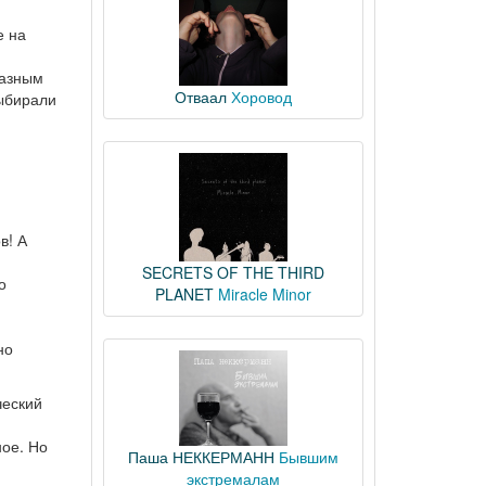
е на
разным
Отваал
Хоровод
выбирали
в! А
SECRETS OF THE THIRD
о
PLANET
Miracle Minor
но
ческий
ное. Но
Паша НЕККЕРМАНН
Бывшим
экстремалам