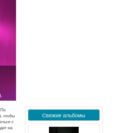
.
 По
Свежие альбомы
й
, чтобы
оться с
дит на