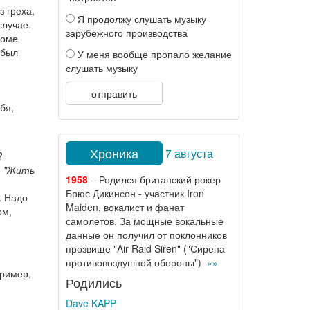
з греха,
Я продолжу слушать музыку
случае.
зарубежного производства
боме
 был
У меня вообще пропало желание
слушать музыку
отправить
бя,
Хроника
7 августа
?
я
"Жить
1958
– Родился британский рокер
Брюс Дикинсон - участник Iron
. Надо
Maiden, вокалист и фанат
ом,
самолетов. За мощные вокальные
данные он получил от поклонников
прозвище "Air Raid Siren" ("Сирена
противовоздушной обороны")
»»
пример,
Родились
Dave KAPP