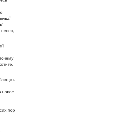
но
ника"
к"
 песен,
ре?
 почему
хотите.
 блещет.
о новое
 сих пор
е