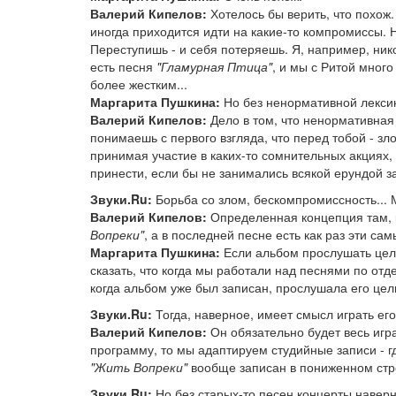
Валерий Кипелов:
Хотелось бы верить, что похож.
иногда приходится идти на какие-то компромиссы. Н
Переступишь - и себя потеряешь. Я, например, ник
есть песня
"Гламурная Птица"
, и мы с Ритой много
более жестким...
Маргарита Пушкина:
Но без ненормативной лекси
Валерий Кипелов:
Дело в том, что ненормативная 
понимаешь с первого взгляда, что перед тобой - з
принимая участие в каких-то сомнительных акциях,
принести, если бы не занимались всякой ерундой за 
Звуки.Ru:
Борьба со злом, бескомпромиссность... 
Валерий Кипелов:
Определенная концепция там, к
Вопреки"
, а в последней песне есть как раз эти са
Маргарита Пушкина:
Если альбом прослушать цели
сказать, что когда мы работали над песнями по отд
когда альбом уже был записан, прослушала его цели
Звуки.Ru:
Тогда, наверное, имеет смысл играть его
Валерий Кипелов:
Он обязательно будет весь играт
программу, то мы адаптируем студийные записи - г
"Жить Вопреки"
вообще записан в пониженном строе
Звуки.Ru:
Но без старых-то песен концерты наверн