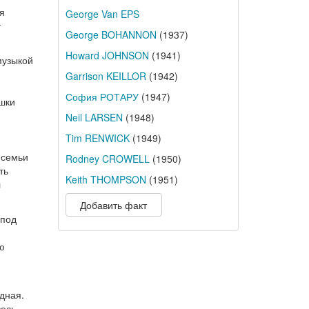
я
George Van EPS
т
George BOHANNON
(1937)
Howard JOHNSON
(1941)
музыкой
Garrison KEILLOR
(1942)
София РОТАРУ
(1947)
ушки
Neil LARSEN
(1948)
Tim RENWICK
(1949)
 семьи
Rodney CROWELL
(1950)
ть
Keith THOMPSON
(1951)
л
Добавить факт
 под
ю
одная.
весь