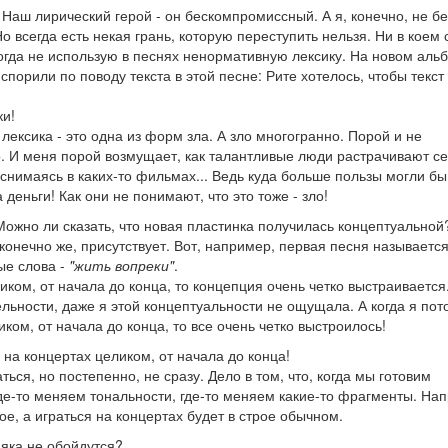
 Наш лирический герой - он бескомпромиссный. А я, конечно, не бе
о всегда есть некая грань, которую переступить нельзя. Ни в коем 
огда не использую в песнях ненормативную лексику. На новом аль
 спорили по поводу текста в этой песне: Рите хотелось, чтобы текст
ки!
лексика - это одна из форм зла. А зло многогранно. Порой и не
ло. И меня порой возмущает, как талантливые люди растрачивают се
 снимаясь в каких-то фильмах... Ведь куда больше пользы могли бы
деньги! Как они не понимают, что это тоже - зло!
Можно ли сказать, что новая пластинка получилась концептуальной
онечно же, присутствует. Вот, например, первая песня называетс
мые слова -
"жить вопреки"
.
ком, от начала до конца, то концепция очень четко выстраивается
ельности, даже я этой концептуальности не ощущала. А когда я пот
ком, от начала до конца, то все очень четко выстроилось!
 на концертах целиком, от начала до конца!
ься, но постепенно, не сразу. Дело в том, что, когда мы готовим
де-то меняем тональности, где-то меняем какие-то фрагменты. На
, а играться на концертах будет в строе обычном.
яка не обойдутся?