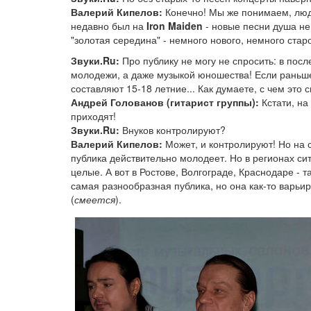
Валерий Кипелов:
Конечно! Мы же понимаем, люди
недавно был на
Iron Maiden
- новые песни душа не
"золотая середина" - немного нового, немного старо
Звуки.Ru:
Про публику не могу не спросить: в посл
молодежи, а даже музыкой юношества! Если раньше
составляют 15-18 летние... Как думаете, с чем это 
Андрей Голованов (гитарист группы):
Кстати, на
приходят!
Звуки.Ru:
Внуков контролируют?
Валерий Кипелов:
Может, и контролируют! Но на с
публика действительно молодеет. Но в регионах си
целые. А вот в Ростове, Волгограде, Краснодаре - т
самая разнообразная публика, но она как-то варьир
(
смеется
).