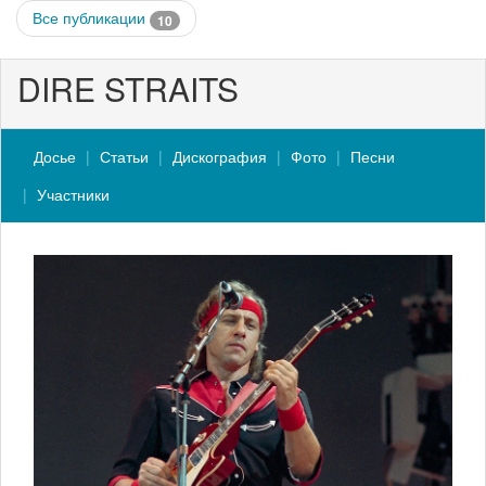
Все публикации
10
DIRE STRAITS
Досье
Статьи
Дискография
Фото
Песни
Участники