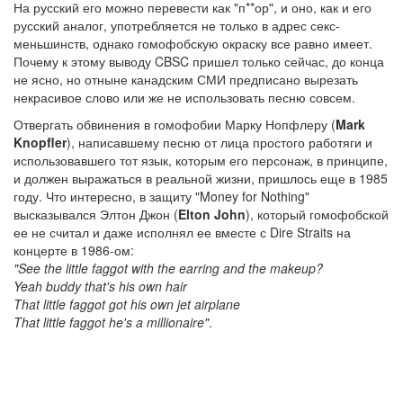
На русский его можно перевести как "п**ор", и оно, как и его
русский аналог, употребляется не только в адрес секс-
меньшинств, однако гомофобскую окраску все равно имеет.
Почему к этому выводу CBSC пришел только сейчас, до конца
не ясно, но отныне канадским СМИ предписано вырезать
некрасивое слово или же не использовать песню совсем.
Отвергать обвинения в гомофобии Марку Нопфлеру (
Mark
Knopfler
), написавшему песню от лица простого работяги и
использовавшего тот язык, которым его персонаж, в принципе,
и должен выражаться в реальной жизни, пришлось еще в 1985
году. Что интересно, в защиту "Money for Nothing"
высказывался Элтон Джон (
Elton John
), который гомофобской
ее не считал и даже исполнял ее вместе с Dire Straits на
концерте в 1986-ом:
"See the little faggot with the earring and the makeup?
Yeah buddy that's his own hair
That little faggot got his own jet airplane
That little faggot he's a millionaire"
.