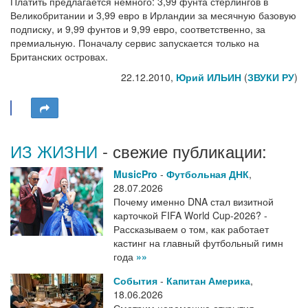
Платить предлагается немного: 3,99 фунта стерлингов в
Великобритании и 3,99 евро в Ирландии за месячную базовую
подписку, и 9,99 фунтов и 9,99 евро, соответственно, за
премиальную. Поначалу сервис запускается только на
Британских островах.
22.12.2010,
Юрий ИЛЬИН
(
ЗВУКИ РУ
)
ИЗ ЖИЗНИ
- свежие публикации:
MusicPro
-
Футбольная ДНК
,
28.07.2026
Почему именно DNA стал визитной
карточкой FIFA World Cup-2026? -
Рассказываем о том, как работает
кастинг на главный футбольный гимн
года
»»
События
-
Капитан Америка
,
18.06.2026
Смотрим церемонию открытия