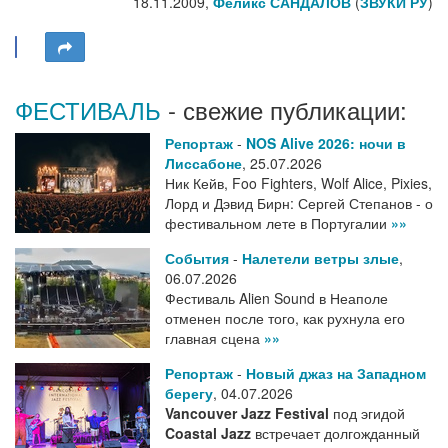
18.11.2009,
Феликс САНДАЛОВ
(
ЗВУКИ РУ
)
ФЕСТИВАЛЬ
- свежие публикации:
Репортаж
-
NOS Alive 2026: ночи в
Лиссабоне
,
25.07.2026
Ник Кейв, Foo Fighters, Wolf Alice, Pixies,
Лорд и Дэвид Бирн: Сергей Степанов - о
фестивальном лете в Португалии
»»
События
-
Налетели ветры злые
,
06.07.2026
Фестиваль Alien Sound в Неаполе
отменен после того, как рухнула его
главная сцена
»»
Репортаж
-
Новый джаз на Западном
берегу
,
04.07.2026
Vancouver Jazz Festival
под эгидой
Coastal Jazz
встречает долгожданный