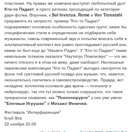
пластинки. На правах же новичков выступит любопытный дуэт
Кто-то Падает
, в пресс-релизах проходящий по категории
дарк-фолка. Впрочем, к
Sol Invictus
,
Rome
и
Von Tronstahl
приравнять их непросто: пример "Кто-то Падает"
подчеркивает основную особенность одесских групп: какие бы
специфические стили и определения не подбирали себе
музыканты, сквозь современный звук и попытки вписать себя в
альтернативный контекст все равно проглядывает русский рок,
каким он был еще до "Нашего Радио". У "Кто-то Падает" таким
невольным тотемом оказался "Наутилус Помпилиус" — что же,
ничего плохого я в этом не вижу, даже наоборот. Неспешные
лирические композиции "Кто-то Падает" выгодно смотрятся на
фоне той суетливой русской псевдо-рок музыки, что, кажется,
окончательно скатилась в самовоспроизводство. Правда, вот
незадача: коллектив основали два врача — психиатр и
нейрохирург, так что тут можно только сокрушатся, что такое
прекрасное название, как
"Психохирурги"
у них уже увели
"Елочные Игрушки"
и
Михаил Феничев
.
Фестиваль "Интерференция"
Клуб Ikra
22 ноября 20.00