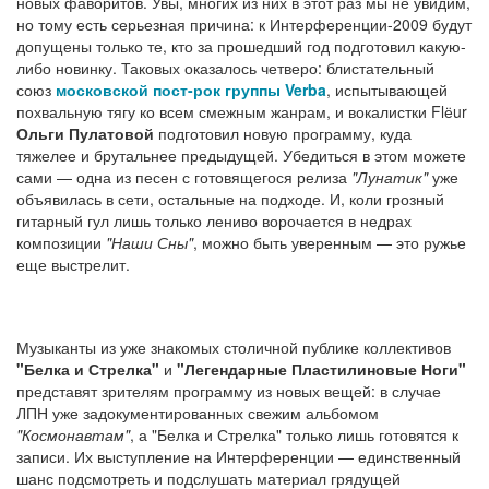
новых фаворитов. Увы, многих из них в этот раз мы не увидим,
но тому есть серьезная причина: к Интерференции-2009 будут
допущены только те, кто за прошедший год подготовил какую-
либо новинку. Таковых оказалось четверо: блистательный
союз
московской пост-рок группы
Verba
, испытывающей
похвальную тягу ко всем смежным жанрам, и вокалистки Flёur
Ольги Пулатовой
подготовил новую программу, куда
тяжелее и брутальнее предыдущей. Убедиться в этом можете
сами — одна из песен с готовящегося релиза
"Лунатик"
уже
объявилась в сети, остальные на подходе. И, коли грозный
гитарный гул лишь только лениво ворочается в недрах
композиции
"Наши Сны"
, можно быть уверенным — это ружье
еще выстрелит.
Музыканты из уже знакомых столичной публике коллективов
"Белка и Стрелка"
и
"Легендарные Пластилиновые Ноги"
представят зрителям программу из новых вещей: в случае
ЛПН уже задокументированных свежим альбомом
"Космонавтам"
, а "Белка и Стрелка" только лишь готовятся к
записи. Их выступление на Интерференции — единственный
шанс подсмотреть и подслушать материал грядущей