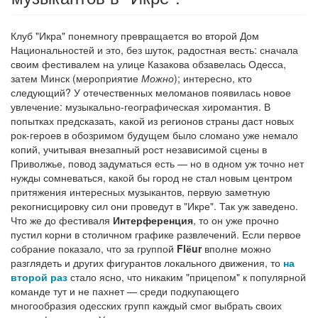
Клуб "Икра" понемногу превращается во второй Дом
Национальностей и это, без шуток, радостная весть: сначала
своим фестивалем на улице Казакова обзавелась Одесса,
затем Минск (мероприятие
Можно
); интересно, кто
следующий? У отечественных меломанов появилась новое
увлечение: музыкально-географическая хиромантия. В
попытках предсказать, какой из регионов страны даст новых
рок-героев в обозримом будущем было сломано уже немало
копий, учитывая внезапный рост независимой сцены в
Приволжье, повод задуматься есть — но в одном уж точно нет
нужды сомневаться, какой бы город не стал новым центром
притяжения интересных музыкантов, первую заметную
рекогнисцировку сил они проведут в "Икре". Так уж заведено.
Что же до фестиваля
Интерференция
, то он уже прочно
пустил корни в столичном графике развлечений. Если первое
собрание показало, что за группой
Flёur
вполне можно
разглядеть и других фигурантов локального движения, то
на
второй раз
стало ясно, что никаким "прицепом" к популярной
команде тут и не пахнет — среди подкупающего
многообразия одесских групп каждый смог выбрать своих