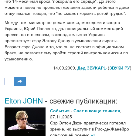
что 14-месячная кроха "покорила его сердце". До этого
момента певец не проявлял желания завести ребенка и даже
отшучивался, говоря, что "не сможет кормить детей грудью".
Между тем, министр по делам семьи, молодежи и спорта
Украины, Юрий Павленко, дал официальный комментарий
прессе: по его словам, законодательство Украины
препятствует сэру Элтону Джону в усыновлении сироты.
Возраст сэра Джона и то, что он не состоит в официальном
браке, не позволят ему пройти строгий контроль комиссии по
усыновлению.
14.09.2009,
Дед ЗВУКАРЬ
(
ЗВУКИ РУ
)
Elton JOHN
- свежие публикации:
События
-
Свет в конце тоннеля
,
27.11.2025
Сэр Элтон Джон практически потерял
зрение, но выступит в Рио-де-Жанейро
следующей осенью
»»