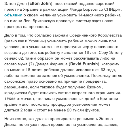
Элтон Джон (
Elton John
), посетивший недавно сиротский
приют на Украине в рамках акции Фонда Борьбы со СПИДом,
объявил
о своем желании усыновить 14-месячного ребенка
по имени Лев. Британскую правовую систему ждет новая
проверка на прочность.
Дело в том, что согласно законам Соединенного Королевства
(равно как и Украины) усыновить ребенка можно лишь при
условии, что усыновитель не переступит черту пенсионного
возраста до того, как ребенку исполнится 18 лет. Сэру Элтону
сейчас 62, таким образом он может рассчитывать либо на
своего мужа (?) Дэвида Ферниша (
David Furnish
), которому
на момент 18-летия ребенка должно исполниться 63 года,
либо на изменение законов об усыновлении. Поскольку англо-
саксонское право основано на принципе прецедента,
разрешение, если таковое будет получено Джоном,
юридически будет означать снятие возрастного ограничения.
Times
отмечает, что число усыновленных детей в Британии
крайне мало, поскольку процедура усыновления может
длиться 2 года и стоит не менее 20 тысяч фунтов.
Неизвестно, как далеко простирается решимость Элтона
Джона, но он уже подал прошение на усыновление, заявив,