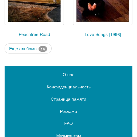
Peachtree Road
Love Songs [1996]
Еще альбомы
14
О нас
Конфиденциальность
Страница памяти
Реклама
FAQ
Музыкантам