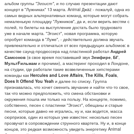
альбом группы
"Эгоист"
, и по случаю презентации дают
концерт в "Лужниках" 13 марта. Animal Джaz - пожалуй, одна из
самых видных альтернативных команд, которые могут собрать
немаленькую площадку "Лужников", да и, если верить вестям с
полей, то билеты на выступление достать было трудновато
уже в начале марта. "Эгоист", новая программа, которую
опробует команда в "Луже", - действительно должна звучать
привлекательно и отличаться от всех предыдущих альбомов: в
качестве саунд-продюссера над пластинкой работал
Андрей
Самсонов
(в свое время поставивший звук
Земфире
,
БГ
,
МультFильмам
и прочими), а мастеринг проходил в Лондоне,
на студии, где работали такие возвеличенные хипстерами
команды как
Hercules and Love Affairs
,
The Kills
,
Foals
,
Does It Offend You Yeah
и далее по списку. Группа
признавалась, что хочет сменить звучание и найти что-то свое,
так что можно предположить, что смена обстановки и
окружения пошла им только на пользу. На концерте, помимо,
собственно, песен с пластинки "Эгоист", обещаны и старые
песни, которые давно не игрались, ну и, как водится, масса
сюрпризов, один из которых уже известен: несколько песен
прозвучат в сопровождении струнного квартета. Ну и, в конце
концов, это редкая возможность увидеть энергетику Animal