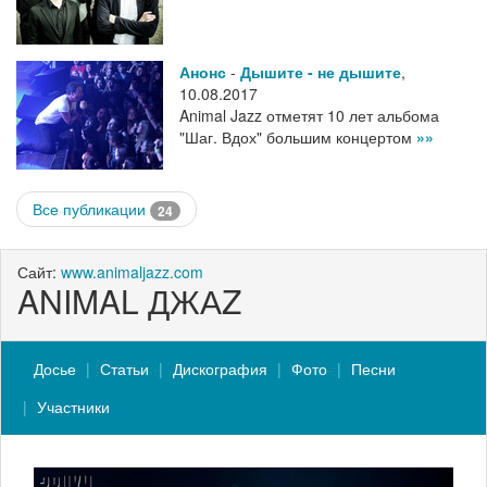
Анонс
-
Дышите - не дышите
,
10.08.2017
Animal Jazz отметят 10 лет альбома
"Шаг. Вдох" большим концертом
»»
Все публикации
24
Сайт:
www.animaljazz.com
ANIMAL ДЖАZ
Досье
Статьи
Дискография
Фото
Песни
Участники