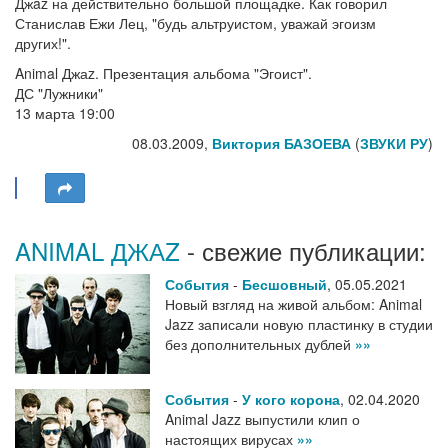
Джaz на действительно большой площадке. Как говорил
Станислав Ежи Лец, "будь альтруистом, уважай эгоизм
других!".
Animal Джаz. Презентация альбома "Эгоист".
ДС "Лужники"
13 марта 19:00
08.03.2009,
Виктория БАЗОЕВА
(
ЗВУКИ РУ
)
ANIMAL ДЖАZ
- свежие публикации:
События
-
Бесшовный
,
05.05.2021
Новый взгляд на живой альбом: Animal
Jazz записали новую пластинку в студии
без дополнительных дублей
»»
События
-
У кого корона
,
02.04.2020
Animal Jazz выпустили клип о
настоящих вирусах
»»