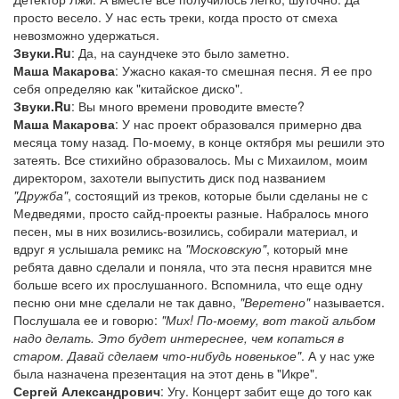
просто весело. У нас есть треки, когда просто от смеха
невозможно удержаться.
Звуки.Ru
: Да, на саундчеке это было заметно.
Маша Макарова
: Ужасно какая-то смешная песня. Я ее про
себя определяю как "китайское диско".
Звуки.Ru
: Вы много времени проводите вместе?
Маша Макарова
: У нас проект образовался примерно два
месяца тому назад. По-моему, в конце октября мы решили это
затеять. Все стихийно образовалось. Мы с Михаилом, моим
директором, захотели выпустить диск под названием
"Дружба"
, состоящий из треков, которые были сделаны не с
Медведями, просто сайд-проекты разные. Набралось много
песен, мы в них возились-возились, собирали материал, и
вдруг я услышала ремикс на
"Московскую"
, который мне
ребята давно сделали и поняла, что эта песня нравится мне
больше всего их прослушанного. Вспомнила, что еще одну
песню они мне сделали не так давно,
"Веретено"
называется.
Послушала ее и говорю:
"Мих! По-моему, вот такой альбом
надо делать. Это будет интереснее, чем копаться в
старом. Давай сделаем что-нибудь новенькое"
. А у нас уже
была назначена презентация на этот день в "Икре".
Сергей Александрович
: Угу. Концерт забит еще до того как