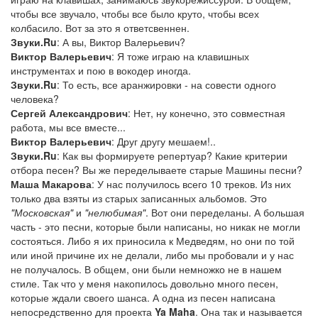
чтобы все звучало, чтобы все было круто, чтобы всех
колбасило. Вот за это я ответсвеннен.
Звуки.Ru
: А вы, Виктор Валерьевич?
Виктор Валерьевич
: Я тоже играю на клавишных
инструментах и пою в вокодер иногда.
Звуки.Ru
: То есть, все аранжировки - на совести одного
человека?
Сергей Александрович
: Нет, ну конечно, это совместная
работа, мы все вместе...
Виктор Валерьевич
: Друг другу мешаем!..
Звуки.Ru
: Как вы формируете репертуар? Какие критерии
отбора песен? Вы же переделываете старые Машины песни?
Маша Макарова
: У нас получилось всего 10 треков. Из них
только два взяты из старых записанных альбомов. Это
"Московская"
и
"нелюбимая"
. Вот они переделаны. А большая
часть - это песни, которые были написаны, но никак не могли
состояться. Либо я их приносила к Медведям, но они по той
или иной причине их не делали, либо мы пробовали и у нас
не получалось. В общем, они были немножко не в нашем
стиле. Так что у меня накопилось довольно много песен,
которые ждали своего шанса. А одна из песен написана
непосредственно для проекта
Ya Maha
. Она так и называется