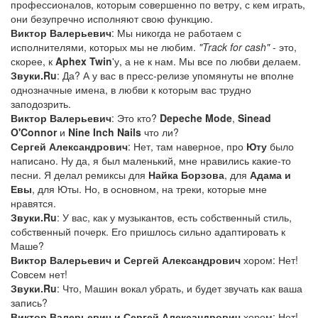
профессионалов, которым совершенно по ветру, с кем играть,
они безупречно исполняют свою функцию.
Виктор Валерьевич
: Мы никогда не работаем с
исполнителями, которых мы не любим.
"Track for cash"
- это,
скорее, к
Aphex Twin
'у, а не к нам. Мы все по любви делаем.
Звуки.Ru
: Да? А у вас в пресс-релизе упомянуты не вполне
однозначные имена, в любви к которым вас трудно
заподозрить.
Виктор Валерьевич
: Это кто?
Depeche Mode
,
Sinead
O'Connor
и
Nine Inch Nails
что ли?
Сергей Александрович
: Нет, там наверное, про
Юту
было
написано. Ну да, я был маленький, мне нравились какие-то
песни. Я делал ремиксы для
Найка Борзова
, для
Адама и
Евы
, для Юты. Но, в основном, на треки, которые мне
нравятся.
Звуки.Ru
: У вас, как у музыкантов, есть собственный стиль,
собственный почерк. Его пришлось сильно адаптировать к
Маше?
Виктор Валерьевич и Сергей Александрович
хором: Нет!
Совсем нет!
Звуки.Ru
: Что, Машин вокал убрать, и будет звучать как ваша
запись?
Виктор Валерьевич и Сергей Александрович
хором: Нет!