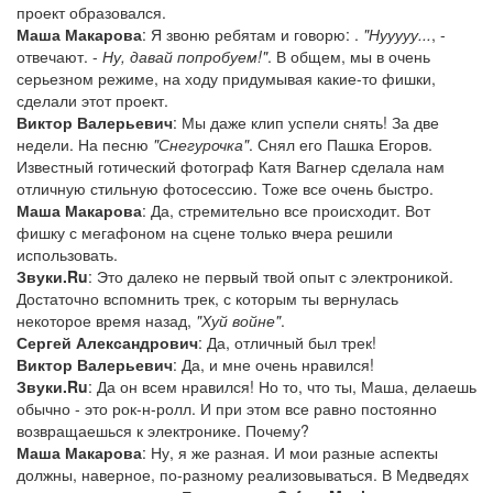
проект образовался.
Маша Макарова
: Я звоню ребятам и говорю:
.
"Нууууу...
, -
отвечают. -
Ну, давай попробуем!"
. В общем, мы в очень
серьезном режиме, на ходу придумывая какие-то фишки,
сделали этот проект.
Виктор Валерьевич
: Мы даже клип успели снять! За две
недели. На песню
"Снегурочка"
. Снял его Пашка Егоров.
Известный готический фотограф Катя Вагнер сделала нам
отличную стильную фотосессию. Тоже все очень быстро.
Маша Макарова
: Да, стремительно все происходит. Вот
фишку с мегафоном на сцене только вчера решили
использовать.
Звуки.Ru
: Это далеко не первый твой опыт с электроникой.
Достаточно вспомнить трек, с которым ты вернулась
некоторое время назад,
"Хуй войне"
.
Сергей Александрович
: Да, отличный был трек!
Виктор Валерьевич
: Да, и мне очень нравился!
Звуки.Ru
: Да он всем нравился! Но то, что ты, Маша, делаешь
обычно - это рок-н-ролл. И при этом все равно постоянно
возвращаешься к электронике. Почему?
Маша Макарова
: Ну, я же разная. И мои разные аспекты
должны, наверное, по-разному реализовываться. В Медведях