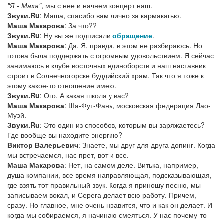
"Я - Маха"
, мы с нее и начнем концерт наш.
Звуки.Ru
: Маша, спасибо вам лично за кармакагью.
Маша Макарова
: За что??
Звуки.Ru
: Ну вы же подписали
обращение
.
Маша Макарова
: Да. Я, правда, в этом не разбираюсь. Но
готова была поддержать с огромным удовольствием. Я сейчас
занимаюсь в клубе восточных единоборств и наш наставник
строит в Солнечногорске буддийский храм. Так что я тоже к
этому какое-то отношение имею.
Звуки.Ru
: Ого. А какая школа у вас?
Маша Макарова
: Ша-Фут-Фань, московская федерация Лао-
Муэй.
Звуки.Ru
: Это один из способов, которым вы заряжаетесь?
Где вообще вы находите энергию?
Виктор Валерьевич
: Знаете, мы друг для друга допинг. Когда
мы встречаемся, нас прет, вот и все.
Маша Макарова
: Нет, на самом деле. Витька, например,
душа компании, все время направляющая, подсказывающая,
где взять тот правильный звук. Когда я приношу песню, мы
записываем вокал, и Серега делает всю работу. Причем,
сразу. Но главное, мне очень нравится, что и как он делает. И
когда мы собираемся, я начинаю смеяться. У нас почему-то