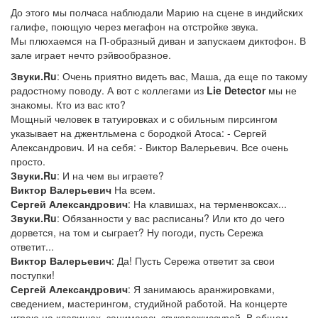
До этого мы полчаса наблюдали Марию на сцене в индийских
галифе, поющую через мегафон на отстройке звука.
Мы плюхаемся на П-образный диван и запускаем диктофон. В
зале играет нечто рэйвообразное.
Звуки.Ru
: Очень приятно видеть вас, Маша, да еще по такому
радостному поводу. А вот с коллегами из
Lie Detector
мы не
знакомы. Кто из вас кто?
Мощный человек в татуировках и с обильным пирсингом
указывает на джентльмена с бородкой Атоса: - Сергей
Александрович. И на себя: - Виктор Валерьевич. Все очень
просто.
Звуки.Ru
: И на чем вы играете?
Виктор Валерьевич
На всем.
Сергей Александрович
: На клавишах, на терменвоксах...
Звуки.Ru
: Обязанности у вас расписаны? Или кто до чего
дорвется, на том и сыграет? Ну погоди, пусть Сережа
ответит...
Виктор Валерьевич
: Да! Пусть Сережа ответит за свои
поступки!
Сергей Александрович
: Я занимаюсь аранжировками,
сведением, мастерингом, студийной работой. На концерте
играю на клавишах, занимаюсь звукорежиссурой. В общем,