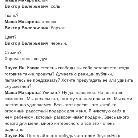
Виктор Валерьевич
: соль
Ткань?
Маша Макарова
: хлопок
Виктор Валерьевич
: бархат
Цвет?
Виктор Валерьевич
: черный.
Стихия?
Хором: огонь, воздух
Звуки.Ru
: Какую степень свободы вы себе оставляете, когда
готовите такие проекты? Думаете о реакции публики,
пытаетесь ее предсказать? Хотите предугадать ее или удивить
слушаетлей?
Маша Макарова
: Удивить? Ну да, наверное. Но не это же
самоцель. Мы делаем это, потому что нам нравится. Мы сами
постоянно удивляемся. Весь этот проект - это какой-то
огромный радостный подарок для меня. Я чувствую себя в
нем ребенком, который разворачивает подарки. Здесь много
нового для меня, много интересного и все это - очень
радостно.
Звуки.Ru
: Пожелайте что-нибудь читателям Звуков.Ru к