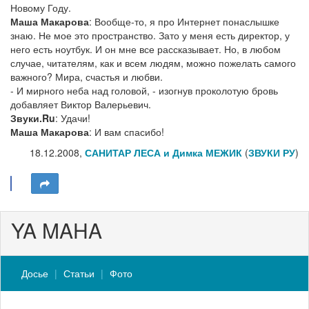
Новому Году.
Маша Макарова
: Вообще-то, я про Интернет понаслышке
знаю. Не мое это пространство. Зато у меня есть директор, у
него есть ноутбук. И он мне все рассказывает. Но, в любом
случае, читателям, как и всем людям, можно пожелать самого
важного? Мира, счастья и любви.
- И мирного неба над головой, - изогнув проколотую бровь
добавляет Виктор Валерьевич.
Звуки.Ru
: Удачи!
Маша Макарова
: И вам спасибо!
18.12.2008,
САНИТАР ЛЕСА и Димка МЕЖИК
(
ЗВУКИ РУ
)
YA MAHA
Досье
Статьи
Фото