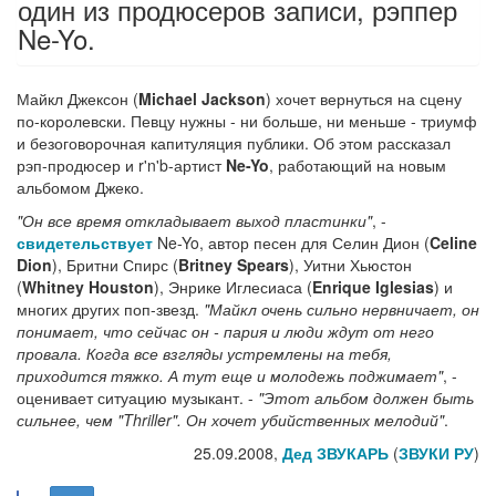
один из продюсеров записи, рэппер
Ne-Yo.
Майкл Джексон (
Michael Jackson
) хочет вернуться на сцену
по-королевски. Певцу нужны - ни больше, ни меньше - триумф
и безоговорочная капитуляция публики. Об этом рассказал
рэп-продюсер и r'n'b-артист
Ne-Yo
, работающий на новым
альбомом Джеко.
"Он все время откладывает выход пластинки"
, -
свидетельствует
Ne-Yo, автор песен для Селин Дион (
Celine
Dion
), Бритни Спирс (
Britney Spears
), Уитни Хьюстон
(
Whitney Houston
), Энрике Иглесиаса (
Enrique Iglesias
) и
многих других поп-звезд.
"Майкл очень сильно нервничает, он
понимает, что сейчас он - пария и люди ждут от него
провала. Когда все взгляды устремлены на тебя,
приходится тяжко. А тут еще и молодежь поджимает"
, -
оценивает ситуацию музыкант. -
"Этот альбом должен быть
сильнее, чем "Thriller". Он хочет убийственных мелодий"
.
25.09.2008,
Дед ЗВУКАРЬ
(
ЗВУКИ РУ
)