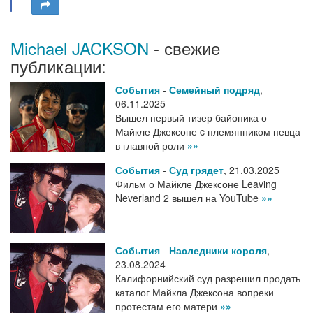
Michael JACKSON
- свежие
публикации:
События
-
Семейный подряд
,
06.11.2025
Вышел первый тизер байопика о
Майкле Джексоне c племянником певца
в главной роли
»»
События
-
Суд грядет
,
21.03.2025
Фильм о Майкле Джексоне Leaving
Neverland 2 вышел на YouTube
»»
События
-
Наследники короля
,
23.08.2024
Калифорнийский суд разрешил продать
каталог Майкла Джексона вопреки
протестам его матери
»»