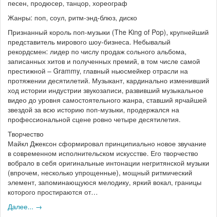
песен, продюсер, танцор, хореограф
Жанры: поп, соул, ритм-энд-блюз, диско
Признанный король поп-музыки (The King of Pop), крупнейший
представитель мирового шоу-бизнеса. Небывалый
рекордсмен: лидер по числу продаж сольного альбома,
записанных хитов и полученных премий, в том числе самой
престижной – Grammy, главный ньюсмейкер отрасли на
протяжении десятилетий. Музыкант, кардинально изменивший
ход истории индустрии звукозаписи, развивший музыкальное
видео до уровня самостоятельного жанра, ставший ярчайшей
звездой за всю историю поп-музыки, продержался на
профессиональной сцене ровно четыре десятилетия.
Творчество
Майкл Джексон сформировал принципиально новое звучание
в современном исполнительском искусстве. Его творчество
вобрало в себя оригинальные интонации негритянской музыки
(впрочем, несколько упрощенные), мощный ритмический
элемент, запоминающуюся мелодику, яркий вокал, границы
которого простираются от…
Далее... →