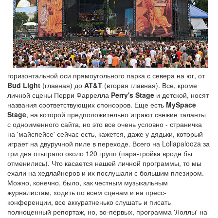
горизонтальной оси прямоугольного парка с севера на юг, от
Bud Light
(главная) до
AT&T
(вторая главная). Все, кроме
личной сцены Перри Фаррелла
Perry's Stage
и детской, носят
названия соответствующих спонсоров. Еще есть
MySpace
Stage
, на которой предположительно играют свежие таланты
с одноименного сайта, но это все очень условно - страничка
на 'майспейсе' сейчас есть, кажется, даже у дядьки, который
играет на двуручной пиле в переходе. Всего на Lollapalooza за
три дня отыграло около 120 групп (пара-тройка вроде бы
отменились). Что касается нашей личной программы, то мы
ехали на хедлайнеров и их послушали с большим плезиром.
Можно, конечно, было, как честным музыкальным
журналистам, ходить по всем сценам и на пресс-
конференции, все аккуратненько слушать и писать
полноценный репортаж, но,
во-первых, программа 'Лоллы' на