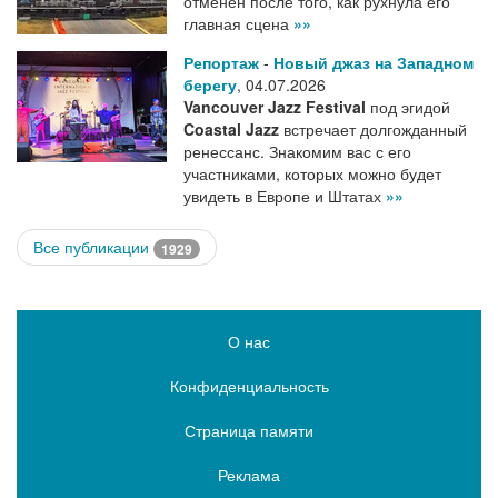
отменен после того, как рухнула его
главная сцена
»»
Репортаж
-
Новый джаз на Западном
берегу
,
04.07.2026
Vancouver Jazz Festival
под эгидой
Coastal Jazz
встречает долгожданный
ренессанс. Знакомим вас с его
участниками, которых можно будет
увидеть в Европе и Штатах
»»
Все публикации
1929
О нас
Конфиденциальность
Страница памяти
Реклама