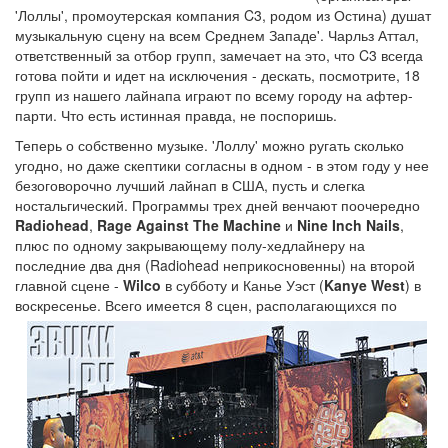
'Лоллы', промоутерская компания C3, родом из Остина) душат
музыкальную сцену на всем Среднем Западе'. Чарльз Аттал,
ответственный за отбор групп, замечает на это, что C3 всегда
готова пойти и идет на исключения - дескать, посмотрите, 18
групп из нашего лайнапа играют по всему городу на афтер-
парти. Что есть истинная правда, не поспоришь.
Теперь о собственно музыке. 'Лоллу' можно ругать сколько
угодно, но даже скептики согласны в одном - в этом году у нее
безоговорочно лучший лайнап в США, пусть и слегка
ностальгический. Программы трех дней венчают поочередно
Radiohead
,
Rage Against The Machine
и
Nine Inch Nails
,
плюс по одному закрывающему полу-хедлайнеру на
последние два дня (Radiohead неприкосновенны) на второй
главной сцене -
Wilco
в субботу и Канье Уэст (
Kanye West
) в
воскресенье.
Всего имеется 8 сцен, располагающихся по