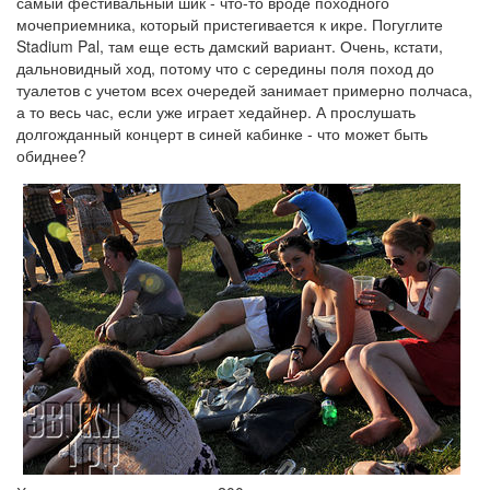
самый фестивальный шик - что-то вроде походного
мочеприемника, который пристегивается к икре. Погуглите
Stadium Pal, там еще есть дамский вариант. Очень, кстати,
дальновидный ход, потому что с середины поля поход до
туалетов с учетом всех очередей занимает примерно полчаса,
а то весь час, если уже играет хедайнер. А прослушать
долгожданный концерт в синей кабинке - что может быть
обиднее?