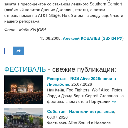
заката в пресс-центре со стаканом ледяного Southern Comfort
(любимый напиток Дженис Джоплин, кстати), а потом
отправляемся на AT&T Stage. Но об этом - в следующей части
нашего репортажа.
Фото - Майя КУЦОВА
15.08.2008,
Алексей КОВАЛЕВ
(
ЗВУКИ РУ
)
ФЕСТИВАЛЬ
- свежие публикации:
Репортаж
-
NOS Alive 2026: ночи в
Лиссабоне
,
25.07.2026
Ник Кейв, Foo Fighters, Wolf Alice, Pixies,
Лорд и Дэвид Бирн: Сергей Степанов - о
фестивальном лете в Португалии
»»
События
-
Налетели ветры злые
,
06.07.2026
Фестиваль Alien Sound в Неаполе