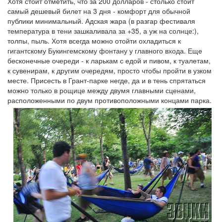
Хотя стоит отметить, что за 200 долларов - столько стоит
самый дешевый билет на 3 дня - комфорт для обычной
публики минимальный. Адская жара (в разгар фестиваля
температура в тени зашкаливала за +35, а уж на солнце:),
толпы, пыль. Хотя всегда можно отойти охладиться к
гигантскому Букингемскому фонтану у главного входа. Еще
бесконечные очереди - к ларькам с едой и пивом, к туалетам,
к сувенирам, к другим очередям, просто чтобы пройти в узком
месте. Присесть в Грант-парке негде, да и в тень спрятаться
можно только в рощице между двумя главными сценами,
расположенными по двум противоположными концами парка.