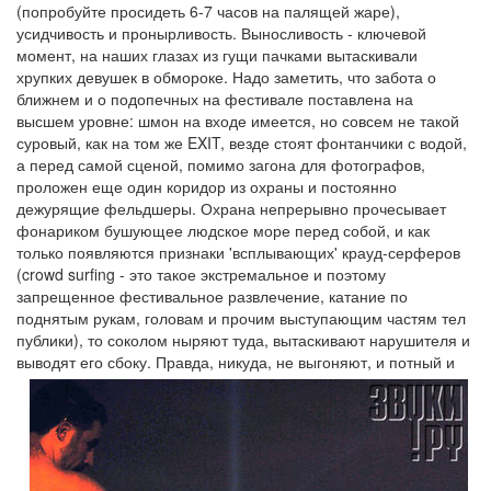
(попробуйте просидеть 6-7 часов на палящей жаре),
усидчивость и пронырливость. Выносливость - ключевой
момент, на наших глазах из гущи пачками вытаскивали
хрупких девушек в обмороке. Надо заметить, что забота о
ближнем и о подопечных на фестивале поставлена на
высшем уровне: шмон на входе имеется, но совсем не такой
суровый, как на том же EXIT, везде стоят фонтанчики с водой,
а перед самой сценой, помимо загона для фотографов,
проложен еще один коридор из охраны и постоянно
дежурящие фельдшеры. Охрана непрерывно прочесывает
фонариком бушующее людское море перед собой, и как
только появляются признаки 'всплывающих' крауд-серферов
(crowd surfing - это такое экстремальное и поэтому
запрещенное фестивальное развлечение, катание по
поднятым рукам, головам и прочим выступающим частям тел
публики), то соколом ныряют туда, вытаскивают нарушителя и
выводят его сбоку.
Правда, никуда, не выгоняют, и потный и