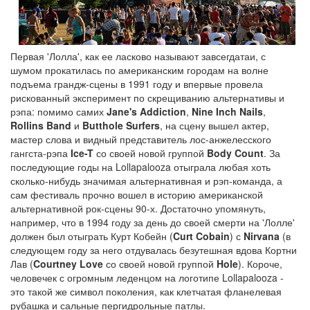
Первая 'Лолла', как ее ласково называют завсегдатаи, с
шумом прокатилась по американским городам на волне
подъема грандж-сцены в 1991 году и впервые провела
рискованный эксперимент по скрещиванию альтернативы и
рэпа: помимо самих
Jane's Addiction
,
Nine Inch Nails
,
Rollins Band
и
Butthole Surfers
, на сцену вышел актер,
мастер слова и видный представитель лос-анжелесского
гангста-рэпа
Ice-T
со своей новой группой
Body Count
. За
последующие годы на Lollapalooza отыграла любая хоть
сколько-нибудь значимая альтернативная и рэп-команда, а
сам фестиваль прочно вошел в историю американской
альтернативной рок-сцены 90-х. Достаточно упомянуть,
например, что в 1994 году за день до своей смерти на 'Лолле'
должен был отыграть Курт Кобейн (
Curt Cobain
) с
Nirvana
(в
следующем году за него отдувалась безутешная вдова Кортни
Лав (
Courtney Love
со своей новой группой
Hole
). Короче,
человечек с огромным леденцом на логотипе Lollapalooza -
это такой же символ поколения, как клетчатая фланелевая
рубашка и сальные пергидрольные патлы.