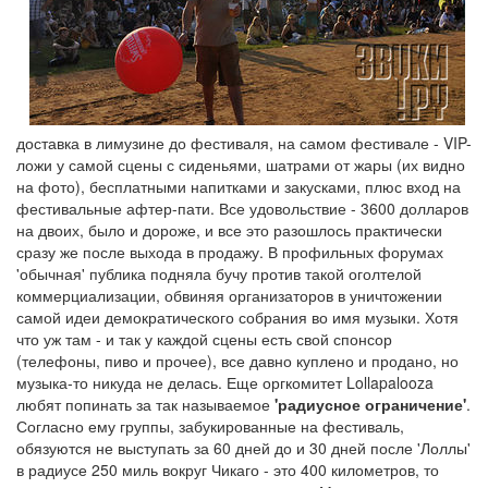
доставка в лимузине до фестиваля, на самом фестивале - VIP-
ложи у самой сцены с сиденьями, шатрами от жары (их видно
на фото), бесплатными напитками и закусками, плюс вход на
фестивальные афтер-пати. Все удовольствие - 3600 долларов
на двоих, было и дороже, и все это разошлось практически
сразу же после выхода в продажу. В профильных форумах
'обычная' публика подняла бучу против такой оголтелой
коммерциализации, обвиняя организаторов в уничтожении
самой идеи демократического собрания во имя музыки. Хотя
что уж там - и так у каждой сцены есть свой спонсор
(телефоны, пиво и прочее), все давно куплено и продано, но
музыка-то никуда не делась. Еще оргкомитет Lollapalooza
любят попинать за так называемое
'радиусное ограничение'
.
Согласно ему группы, забукированные на фестиваль,
обязуются не выступать за 60 дней до и 30 дней после 'Лоллы'
в радиусе 250 миль вокруг Чикаго - это 400 километров, то