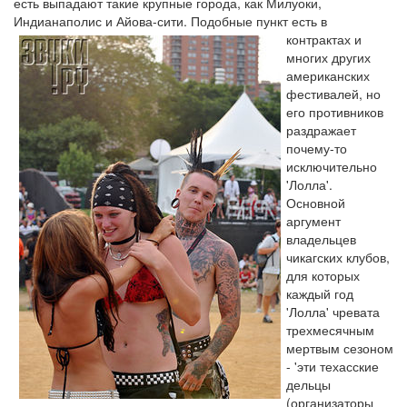
есть выпадают такие крупные города, как Милуоки,
Индианаполис и Айова-сити.
Подобные пункт есть в
контрактах и
многих других
американских
фестивалей, но
его противников
раздражает
почему-то
исключительно
'Лолла'.
Основной
аргумент
владельцев
чикагских клубов,
для которых
каждый год
'Лолла' чревата
трехмесячным
мертвым сезоном
- 'эти техасские
дельцы
(организаторы