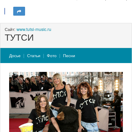
Сайт:
www.tutsi-music.ru
ТУТСИ
Досье
Статьи
Фото
Песни