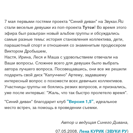
7 мая первыми гостями проекта "Синий диван" на Звуках.Ru
стали веселые девушки из поп-проекта
Тутси
! Во время этого
эфира был разыгран новый альбом группы и обсуждались
самые разные темы: история становления коллектива, дети,
парашютный спорт и отношения со знаменитым продюсером
Виктором Дробышем,
Настя, Ирина, Леся и Маша с удовольствием отвечали на
Ваши вопросы. Сложнее всего для девушек было выбрать
автора лучшего вопроса. Посовещавшись, они все же решили
подарить свой диск "Капуччино" Артему, задавшему
интересный вопрос о похожести всех девичьих коллективов.
Участницы группы не боялись резких вопросов, и признались,
уже после интервью: "Жаль, что так быстро пролетело время".
"Синий диван" благодарит клуб
"Версия 1,5"
, идеальное
место встреч, за помощь в проведении съемки.
Автор и ведущая Синего Дивана,
07.05.2008,
Лена КУРИК
(
ЗВУКИ РУ
)