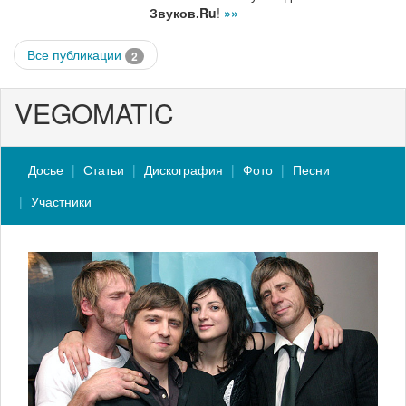
Звуков.Ru
!
»»
Все публикации
2
VEGOMATIC
Досье
Статьи
Дискография
Фото
Песни
Участники