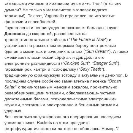
каменными стенами и смешение их не есть "true" (а вы что
думали? Не только у металлистов в головах водятся
тараканы!). Так вот, Vegomatic играют все, на что хватит
фантазии и способностей.
Группа легко и непринужденно разгоняет баллады в духе
Донована
до скоростей, разрешенных на
трансконтинентальных хайвэях (
"The Future Is Now"
) и
устраивает на рассветном морском берегу пост-роковые
бдения в смокингах и вечерних платьях (
"Sun Cream"
). А также
смешивает классический сёрф а-ля Дик Дэйл и его
электронные разновидности (
"Chicken Surf", "Danger Surf"
),
гаражный рок, кантри и психоделику (
"Sexy Teeth"
),
традиционную французскую эстраду и актуальный дэнс-поп. В
последнем случае особенно замечательна песенка
"Ocean
Safari"
с тюнингованным женским вокалом, пронзительно
реверберирующими гитарами, обволакивающе-густыми
дискотечными басами, психоделическими электронными
звуками, элегантным электропиано и бешеными ритмами
ударных.
Без несколько завуалированного оперирования наследием
упоминавшихся Rockets на этом празднике
ретрофутуристического китча тоже не обошлось. Номер
"I