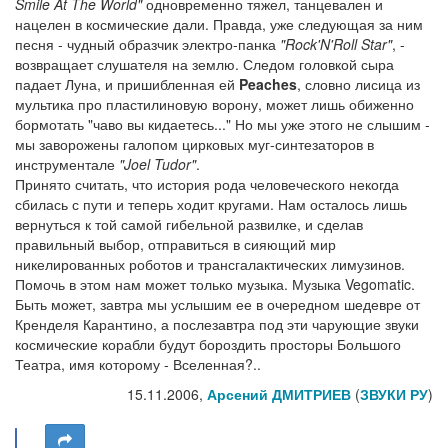
Smile At The World"
одновременно тяжел, танцевален и
нацелен в космические дали. Правда, уже следующая за ним
песня - чудный образчик электро-панка
"Rock'N'Roll Star"
, -
возвращает слушателя на землю. Следом головкой сыра
падает Луна, и пришибленная ей
Peaches
, словно лисица из
мультика про пластилиновую ворону, может лишь обиженно
бормотать "чаво вы кидаетесь..." Но мы уже этого не слышим -
мы заворожены галопом цирковых муг-синтезаторов в
инструментале
"Joel Tudor"
.
Принято считать, что история рода человеческого некогда
сбилась с пути и теперь ходит кругами. Нам осталось лишь
вернуться к той самой гибельной развилке, и сделав
правильный выбор, отправиться в сияющий мир
никелированных роботов и трансгалактических лимузинов.
Помочь в этом нам может только музыка. Музыка Vegomatic.
Быть может, завтра мы услышим ее в очередном шедевре от
Кренделя Карантино, а послезавтра под эти чарующие звуки
космические корабли будут бороздить просторы Большого
Театра, имя которому - Вселенная?..
15.11.2006,
Арсений ДМИТРИЕВ
(
ЗВУКИ РУ
)