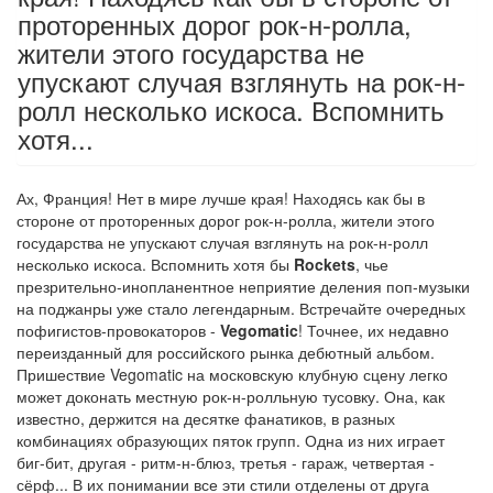
проторенных дорог рок-н-ролла,
жители этого государства не
упускают случая взглянуть на рок-н-
ролл несколько искоса. Вспомнить
хотя...
Ах, Франция! Нет в мире лучше края! Находясь как бы в
стороне от проторенных дорог рок-н-ролла, жители этого
государства не упускают случая взглянуть на рок-н-ролл
несколько искоса. Вспомнить хотя бы
Rockets
, чье
презрительно-инопланентное неприятие деления поп-музыки
на поджанры уже стало легендарным. Встречайте очередных
пофигистов-провокаторов -
Vegomatic
! Точнее, их недавно
переизданный для российского рынка дебютный альбом.
Пришествие Vegomatic на московскую клубную сцену легко
может доконать местную рок-н-ролльную тусовку. Она, как
известно, держится на десятке фанатиков, в разных
комбинациях образующих пяток групп. Одна из них играет
биг-бит, другая - ритм-н-блюз, третья - гараж, четвертая -
сёрф... В их понимании все эти стили отделены от друга