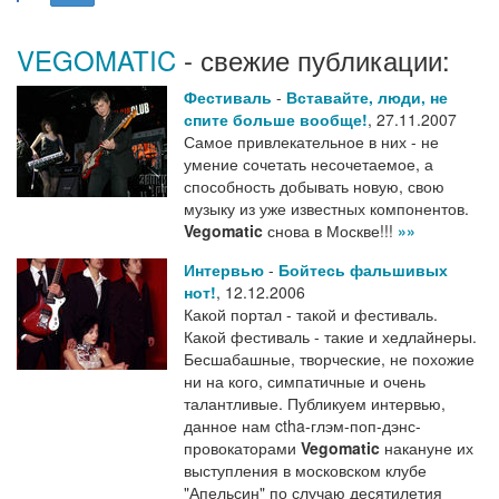
VEGOMATIC
- свежие публикации:
Фестиваль
-
Вставайте, люди, не
спите больше вообще!
,
27.11.2007
Самое привлекательное в них - не
умение сочетать несочетаемое, а
способность добывать новую, свою
музыку из уже известных компонентов.
Vegomatic
снова в Москве!!!
»»
Интервью
-
Бойтесь фальшивых
нот!
,
12.12.2006
Какой портал - такой и фестиваль.
Какой фестиваль - такие и хедлайнеры.
Бесшабашные, творческие, не похожие
ни на кого, симпатичные и очень
талантливые. Публикуем интервью,
данное нам ctha-глэм-поп-дэнс-
провокаторами
Vegomatic
накануне их
выступления в московском клубе
"Апельсин" по случаю десятилетия