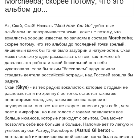
Morcheeba; скорее потому, что это
альбом до...
Ах, Скай, Скай! Назвать
"Mind How You Go"
дебютным
альбомом не поворачивается язык - даже не потому, что
вокалистка хорошо известна по записям в составе
Morcheeba
;
скорее потому, что это альбом до последней точки зрелый,
лишенный каких бы то ни было зазубрин и натужностей. Скай
может сколько угодно рассказывать о том, как тяжело ей
давалась эта работа и какой бессильной она себя
чувствовала: если бы таким "бессилием" вдруг начали
страдать деятели российской эстрады, над Россией взошла бы
радуга.
Скай (
Skye
) - из тех редких вокалисток, которые с годами не
распеваются и не хрипнут: ее голос остается таким же
неповторимо молодым, таким же слегка нарочито
неуверенным, она все так же скорее напевает для себя, чем
поет в микрофон; но в ее голосе с годами появляется все
больше нюансов, которые приходят с опытом. Она может
позволять себе все больше и больше. Напоминает то легкую и
улыбающуюся Аструд Жильберто (
Astrud Gilberto
) с
легендарной импровизированной сессии, когда была записана