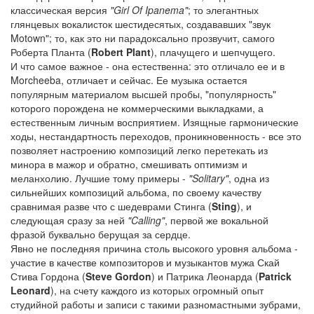
классическая версия
"Girl Of Ipanema"
; то элегантных
глянцевых вокалисток шестидесятых, создававших "звук
Motown"; то, как это ни парадоксально прозвучит, самого
Роберта Планта (
Robert Plant
), плачущего и шепчущего.
И что самое важное - она естественна: это отличало ее и в
Morcheeba, отличает и сейчас. Ее музыка остается
популярным материалом высшей пробы, "популярность"
которого порождена не коммерческими выкладками, а
естественным личным восприятием. Изящные гармонические
ходы, нестандартность переходов, проникновенность - все это
позволяет настроению композиций легко перетекать из
минора в мажор и обратно, смешивать оптимизм и
меланхолию. Лучшие тому примеры -
"Solitary"
, одна из
сильнейших композиций альбома, по своему качеству
сравнимая разве что с шедеврами Стинга (
Sting
), и
следующая сразу за ней
"Calling"
, первой же вокальной
фразой буквально берущая за сердце.
Явно не последняя причина столь высокого уровня альбома -
участие в качестве композиторов и музыкантов мужа Скай
Стива Гордона (
Steve Gordon
) и Патрика Леонарда (
Patrick
Leonard
), на счету каждого из которых огромный опыт
студийной работы и записи с такими разномастными зубрами,