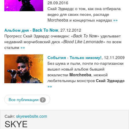
28.09.2016
Скай Эдвардс о том, как она отбирала
видео для своих песен, распаде
Morcheeba и концертных нарядах
»»
Альбом дня
-
Back To Now
,
27.12.2012
Прогресс Скай Эдвардс очевиден:
«Back To Now»
уделывает
недавний морчибовский диск
«Blood Like Lemonade»
по всем
статьям
»»
События
-
Только никому!
,
12.11.2009
Без шума и пыли, почти по-партизански
вышел новый альбом бывшей
вокалистки
Morcheeba
, нежной
любительницы монстров
Скай Эдвардс
»»
Все публикации
7
Сайт:
skyewebsite.com
SKYE