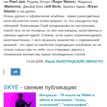
как
Pearl Jam
, Роджер Уотерс (
Roger Waters
), Мадонна
(
Madonna
), Джефф Бекк (
Jeff Beck
), Брайан Адамс (
Bryan
Adams
) и так далее.
Очень удачно и оформление альбома - яркие разноцветные
нити абсолютно точно иллюстрируют то, что находится под
обложкой. Композиции Скай неодинаковы по настроению,
порой чуть ли не полярны, но все они изящны, качественны и
связаны единой идеей. Словом, если нужно порекомендовать
инопланетянину, с чего начинать знакомство с современной
музыкой - это один из наиболее подходящих альбомов: он не
только хорош сам по себе, но и открывает дорогу к
пониманию множества самых неожиданных стилей.
14.04.2006,
Юрий ЛЬНОГРАДСКИЙ
(
ЗВУКИ РУ
)
SKYE
- свежие публикации:
Интервью
-
"Я пошла на Vimeo и
вбила в поисковик: "конец
отношений", "хореография"
,