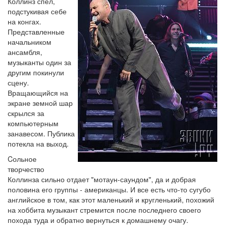
Коллинз спел,
подстукивая себе
на конгах.
Представленные
начальником
ансамбля,
музыканты один за
другим покинули
сцену.
Вращающийся на
экране земной шар
скрылся за
компьютерным
занавесом. Публика
потекла на выход.
Cольное
творчество
Коллинза сильно отдает "мотаун-саундом", да и добрая
половина его группы - американцы. И все есть что-то сугубо
английское в том, как этот маленький и кругленький, похожий
на хоббита музыкант стремится после последнего своего
похода туда и обратно вернуться к домашнему очагу.