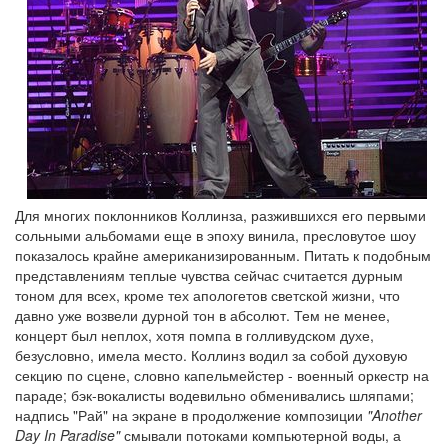
Для многих поклонников Коллинза, разжившихся его первыми
сольными альбомами еще в эпоху винила, пресловутое шоу
показалось крайне американизированным. Питать к подобным
представлениям теплые чувства сейчас считается дурным
тоном для всех, кроме тех апологетов светской жизни, что
давно уже возвели дурной тон в абсолют. Тем не менее,
концерт был неплох, хотя помпа в голливудском духе,
безусловно, имела место. Коллинз водил за собой духовую
секцию по сцене, словно капельмейстер - военный оркестр на
параде; бэк-вокалисты водевильно обменивались шляпами;
надпись "Рай" на экране в продолжение композиции
"Another
Day In Paradise"
смывали потоками компьютерной воды, а