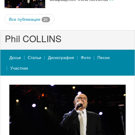
Все публикации
21
Phil COLLINS
Досье
Статьи
Дискография
Фото
Песни
Участник