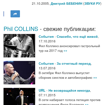
21.10.2005,
Дмитрий БЕБЕНИН
(
ЗВУКИ РУ
)
Phil COLLINS
- свежие публикации:
События
-
Спасибо, что ещё живой
,
17.10.2016
Фил Коллинз анонсировал гастрольный
тур на 2017 год
»»
События
-
За отчетный период
,
13.07.2016
В октябре Фил Коллинз выпустит
сборник синглов и автобиографию
»»
URL
-
Не возвращайся никогда
,
07.11.2015
В сети набирает голоса петиция против
возвращения Фила Коллинза
»»