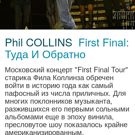
Phil COLLINS
First Final:
Туда И Обратно
Московский концерт "First Final Tour"
старика Фила Коллинза обречен
войти в историю года как самый
пафосный из числа приличных. Для
многих поклонников музыканта,
разжившихся его первыми сольными
альбомами еще в эпоху винила,
пресловутое шоу показалось крайне
американизированным.