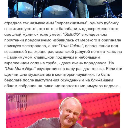
страдала так называемым "пиротехнизмом", однако публику
восхитило уже то, что петь и барабанить одновременно этот
смешной мужичок тоже умеет.
"Susudio"
в концертном
прочтении предсказуемо избавилась от мерзкого в оригинале
привкуса электропопа, а вот
"True Colors"
, исполненная под
воссиявшей на экране растаманской радугой почти а-капелла
- с минимумом клавишной подзвучки и небольшим
вкраплением соло на трубе, - даже очень порадовала. На
"One More Night"
звукорежиссер пару раз дал косяка. Если эти
щелчки шли музыкантам в мониторы-наушники, то быть
бедолаге после выступления осужденным на ближайшем
общем собрании на лишение зарплаты минимум за неделю.