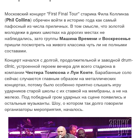
Московский концерт "First Final Tour" старика Фила Коллинза
(
Phil Collins
) обречен войти в историю года как самый
пафосный из числа приличных. В том смысле, что золотой
молодежи в диких шмотках на дорогих местах не
наблюдались, зато группы
Машина Времени
и
Воскресенье
пришли посмотреть на живого классика чуть ли не полными
составами.
Концерт начался с долгой, продолжительной и заводной drum-
clinic, устроенной героем вечера для всего стадиона в
компании
Честера Томпсона
и
Луи Конте
. Барабанные соло
сейчас случаются главным образом на металлических
концертах, потому было особенно приятно слышать игру
ударников старой школы с их ставкой на мембраны, а не на
железо. Под победный гром ударных на сцене появились и
остальные музыканты. Шоу, о котором так долго говорили
организаторы мероприятия, началось.