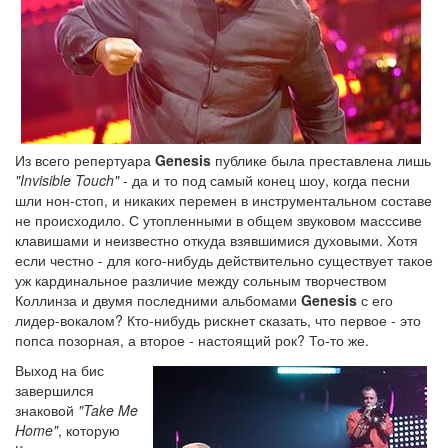
Из всего репертуара
Genesis
публике была преставлена лишь
"Invisible Touch"
- да и то под самый конец шоу, когда песни
шли нон-стоп, и никаких перемен в инструментальном составе
не происходило. С утопленными в общем звуковом масссиве
клавишами и неизвестно откуда взявшимися духовыми. Хотя
если честно - для кого-нибудь действительно существует такое
уж кардинальное различие между сольным творчеством
Коллинза и двумя последними альбомами
Genesis
с его
лидер-вокалом? Кто-нибудь рискнет сказать, что первое - это
попса позорная, а второе - настоящий рок? То-то же.
Выход на бис
завершился
знаковой
"Take Me
Home"
, которую