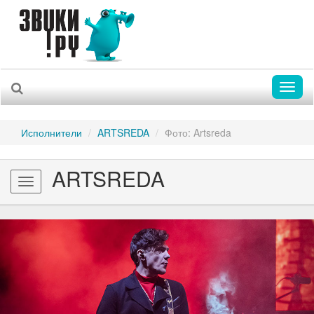
Toggl
naviga
Исполнители
ARTSREDA
Фото: Artsreda
ARTSREDA
Toggle
navigation
Previous
Nex