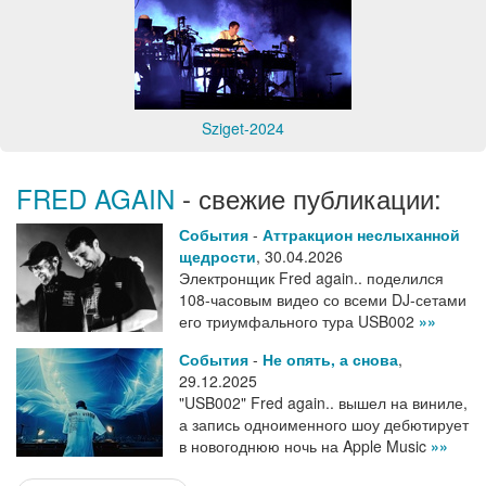
Sziget-2024
FRED AGAIN
- свежие публикации:
События
-
Аттракцион неслыханной
щедрости
,
30.04.2026
Электронщик Fred again.. поделился
108-часовым видео со всеми DJ-сетами
его триумфального тура USB002
»»
События
-
Не опять, а снова
,
29.12.2025
"USB002" Fred again.. вышел на виниле,
а запись одноименного шоу дебютирует
в новогоднюю ночь на Apple Music
»»