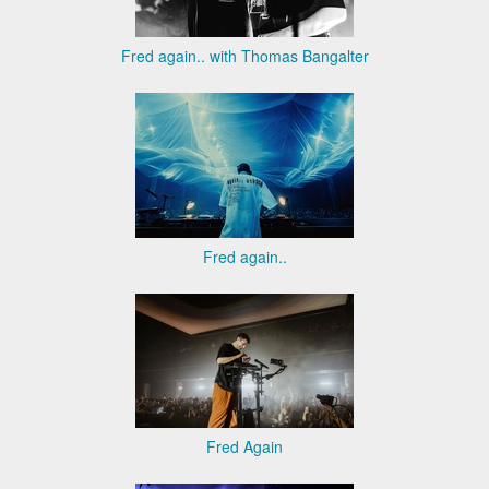
Fred again.. with Thomas Bangalter
Fred again..
Fred Again